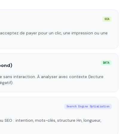
SEA
ceptez de payer pour un clic, une impression ou une
DATA
bond)
ite sans interaction. À analyser avec contexte (lecture
gatif).
Search Engine Optimization
SEO : intention, mots-clés, structure Hn, longueur,