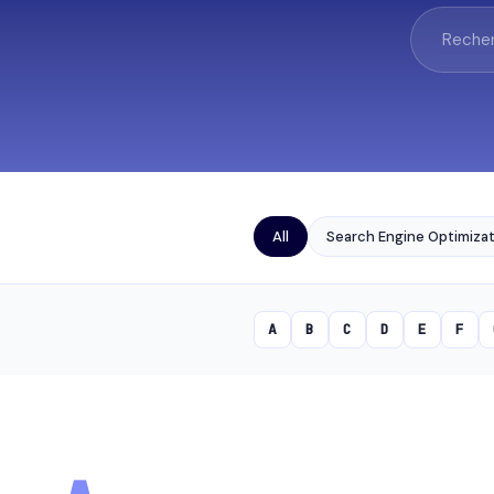
All
Search Engine Optimizat
A
B
C
D
E
F