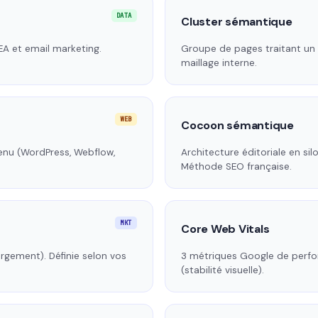
DATA
Cluster sémantique
SEA et email marketing.
Groupe de pages traitant un su
maillage interne.
WEB
Cocoon sémantique
enu (WordPress, Webflow,
Architecture éditoriale en si
Méthode SEO française.
MKT
Core Web Vitals
argement). Définie selon vos
3 métriques Google de perform
(stabilité visuelle).