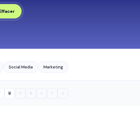
Effacer
Social Media
Marketing
T
U
V
W
X
Y
Z