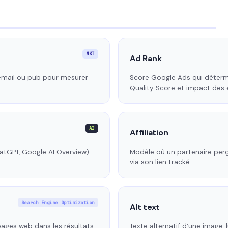
MKT
Ad Rank
email ou pub pour mesurer
Score Google Ads qui déterm
Quality Score et impact des 
AI
Affiliation
atGPT, Google AI Overview).
Modèle où un partenaire per
via son lien tracké.
Search Engine Optimization
Alt text
 pages web dans les résultats
Texte alternatif d’une image,