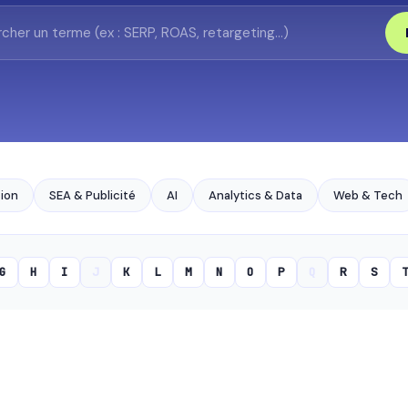
ion
SEA & Publicité
AI
Analytics & Data
Web & Tech
G
H
I
J
K
L
M
N
O
P
Q
R
S