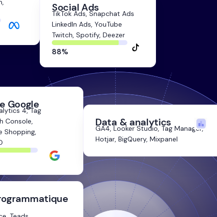
m,
Social Ads
TikTok Ads, Snapchat Ads
LinkedIn Ads, YouTube
Twitch, Spotify, Deezer
zz
88%
88%
e Google
lytics 4, Tag
Data & analytics
h Console,
GA4, Looker Studio, Tag Manager,
e Shopping,
Hotjar, BigQuery, Mixpanel
O
92%
Programmatique
ce, Teads,