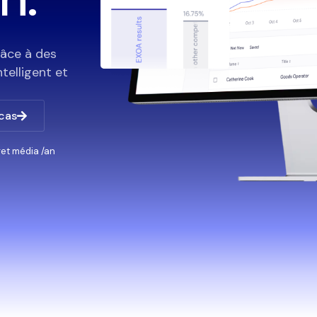
râce à des
telligent et
 cas
et média /an