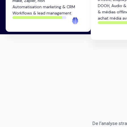
Make, Zapier, n8n
DOOH, Audio &
Automatisation marketing & CRM
& médias offlin
Workflows & lead management
achat média a
zz
92%
90%
zz
De l’analyse st