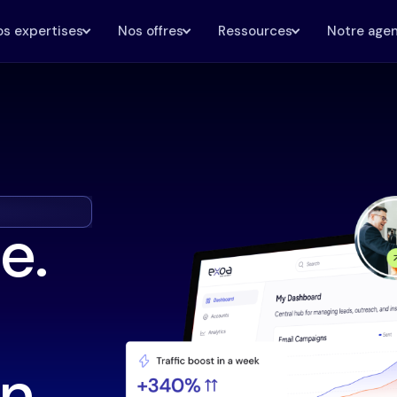
s expertises
Nos offres
Ressources
Notre age
e.
n.