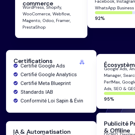
Facebook, Instagra
commerce
WordPress, Shopify,
WhatsApp Business
zz
92%
WooComerce, Webflow,
92%
Magento, Odoo, Framer,
PrestaShop
Certifications
Écosystèm
Certifié Google Ads
Google Ads, Ana
Certifié Google Analytics
Manager, Searc
PerfMax, Googl
Certifié Meta Blueprint
Ads, SEO & GE
Standards IAB
zz
95%
Conformité Loi Sapin & Évin
Publicité 
& Offiline
IA & Automatisation
DV360, Display