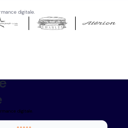
rmance digitale.
e
e
ormance digitale.