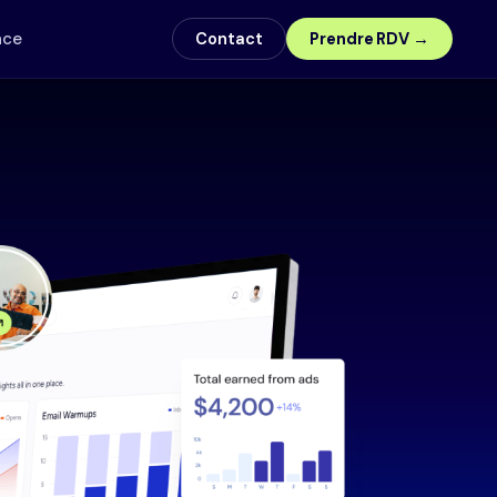
nce
Contact
Prendre RDV →