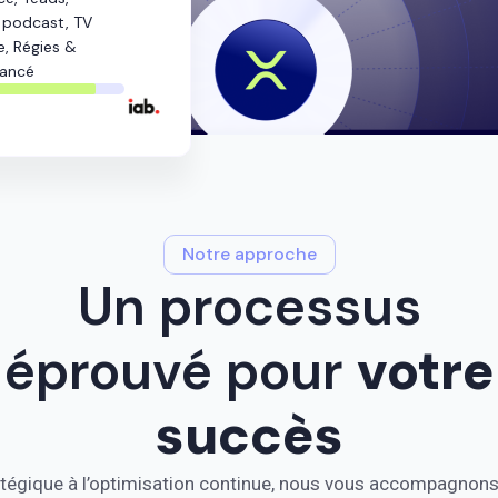
 podcast, TV
e, Régies &
vancé
88%
Notre approche
Un processus
éprouvé pour
votre
succès
ratégique à l’optimisation continue, nous vous accompagnons