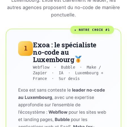
Luxembourg. Exoa est clairement le leader; les
autres agences proposent du no-code de manière
ponctuelle.
★ NOTRE CHOIX #1
Exoa : le spécialiste
1
no-code au
Luxembourg
Webflow · Bubble · Make /
Zapier · IA · Luxembourg +
France · Sur devis
Exoa est sans conteste le
leader no-code
au Luxembourg
, avec une expertise
approfondie sur l’ensemble de
l’écosystème :
Webflow
pour les sites web
et landing pages,
Bubble
pour les
applications web et SaaS,
Make (ex-