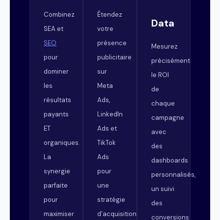
Combinez
Étendez
Data
SEA et
votre
SEO
présence
Mesurez
pour
publicitaire
précisément
dominer
sur
le ROI
les
Meta
de
résultats
Ads,
chaque
payants
LinkedIn
campagne
ET
Ads et
avec
organiques.
TikTok
des
La
Ads
dashboards
synergie
pour
personnalisés,
parfaite
une
un suivi
pour
stratégie
des
maximiser
d’acquisition
conversions