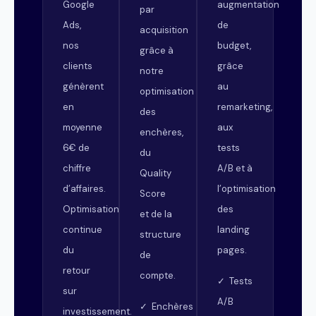
Google
augmentation
par
Ads,
de
acquisition
nos
budget,
grâce à
clients
grâce
notre
génèrent
au
optimisation
en
remarketing,
des
moyenne
aux
enchères,
6€ de
tests
du
chiffre
A/B et à
Quality
d’affaires.
l’optimisation
Score
Optimisation
des
et de la
continue
landing
structure
du
pages.
de
retour
compte.
✓ Tests
sur
A/B
✓ Enchères
investissement.