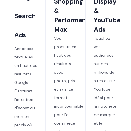
Shopping
Display
&
&
Search
Performance
YouTube
Max
Ads
Ads
Vos
Touchez
produits en
vos
Annonces
haut des
audiences
textuelles
résultats
sur des
en haut des
avec
millions de
résultats
photo, prix
sites et sur
Google.
et avis. Le
YouTube.
Capturez
format
Idéal pour
l’intention
incontournable
la notoriété
d’achat au
pour l’e-
de marque
moment
commerce
et le
précis où