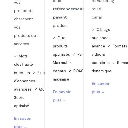
et le
remarketing
vos
référencement
multi-
prospects
payant
canal.
cherchent
produit.
vos
✓ Ciblage
produits ou
✓ Flux
audience
services.
produits
avancé ✓ Formats
optimisés ✓ Performance
vidéo &
✓ Mots-
Max multi-
bannières ✓ Remar
clés haute
canaux ✓ ROAS
dynamique
intention ✓ Extensions
maximisé
d’annonces
En savoir
avancées ✓ Quality
En savoir
plus →
Score
plus →
optimisé
En savoir
plus →