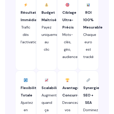
Résultats
Budget
Ciblage
ROI
Immédiats
Maîtrisé
Ultra-
100%
Trafic
Payez
Précis
Mesurable
dès
uniquement
Mots-
Chaque
l’activation
au
clés,
euro
clic
géo,
est
audiences
tracké
Flexibilité
Scalabilité
Avantage
Synergie
Totale
Augmentez
Concurrentiel
SEO +
Ajustez
quand
Devancez
SEA
en
ça
vos
Dominez