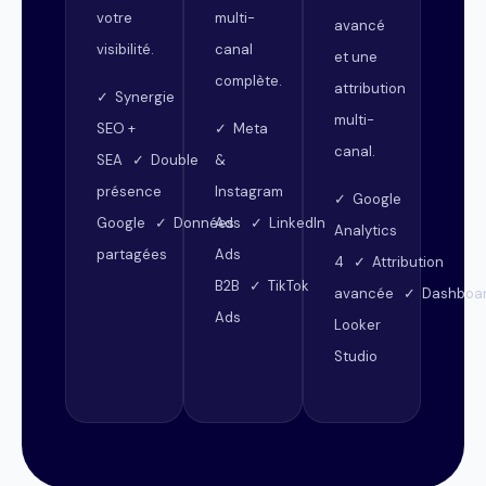
votre
multi-
avancé
visibilité.
canal
et une
complète.
attribution
✓ Synergie
multi-
SEO +
✓ Meta
canal.
SEA ✓ Double
&
présence
Instagram
✓ Google
Google ✓ Données
Ads ✓ LinkedIn
Analytics
partagées
Ads
4 ✓ Attribution
B2B ✓ TikTok
avancée ✓ Dashboa
Ads
Looker
Studio