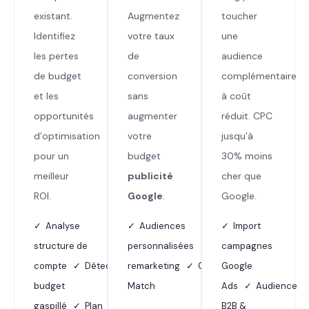
existant.
Augmentez
toucher
Identifiez
votre taux
une
les pertes
de
audience
de budget
conversion
complémentaire
et les
sans
à coût
opportunités
augmenter
réduit. CPC
d’optimisation
votre
jusqu’à
pour un
budget
30% moins
meilleur
publicité
cher que
ROI.
Google
.
Google.
✓ Analyse
✓ Audiences
✓ Import
structure de
personnalisées ✓ Dynamic
campagnes
compte ✓ Détection
remarketing ✓ Customer
Google
budget
Match
Ads ✓ Audience
gaspillé ✓ Plan
B2B &