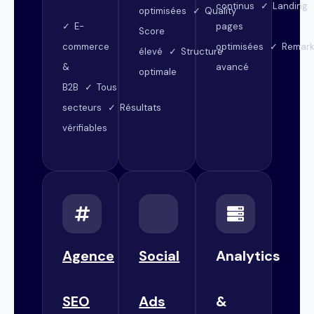
continus ✓ Landing
optimisées ✓ Quality
✓ E-
pages
Score
commerce
optimisées ✓ Remark
élevé ✓ Structure
&
avancé
optimale
B2B ✓ Tous
secteurs ✓ Résultats
vérifiables
Agence
Social
Analytics
SEO
Ads
&