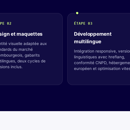
PE 02
ÉTAPE 03
sign et maquettes
Développement
multilingue
ntité visuelle adaptée aux
ndards du marché
Intégration responsive, versi
embourgeois, gabarits
linguistiques avec hreflang,
tilingues, deux cycles de
conformité CNPD, hébergeme
sions inclus.
européen et optimisation vite