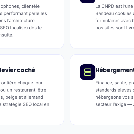
lophones, clientèle
La CNPD est l’une 
 performant parle les
Bandeau cookies co
ns l’architecture
formulaires avec 
 SEO localisé) dès le
nos sites sont li
nsuite.
 levier caché
Hébergement 
rontière chaque jour.
Finance, santé, p
ou un restaurant, être
standards élevés 
is, belge et allemand
hébergeons vos si
e stratégie SEO local en
secteur l’exige —