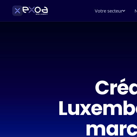
Votre secteur
N
Créa
Luxembo
march