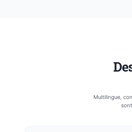
Des
Multilingue, co
sont