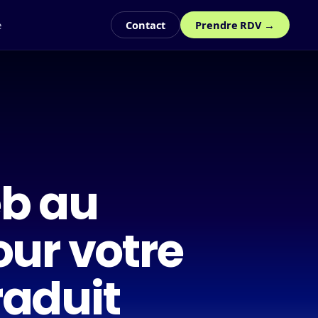
e
Contact
Prendre RDV →
eb au
ur votre
raduit