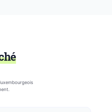
ché
s luxembourgeois
ment.