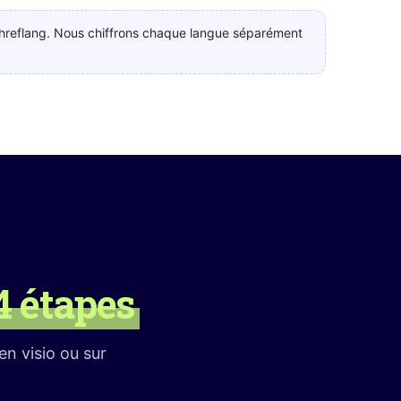
e hreflang. Nous chiffrons chaque langue séparément
4 étapes
n visio ou sur