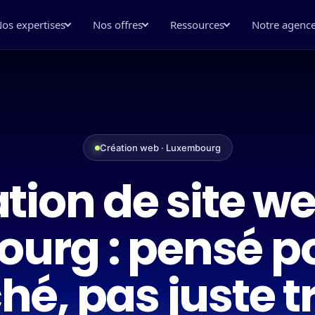
os expertises
Nos offres
Ressources
Notre agenc
Création web · Luxembourg
tion de site w
urg : pensé po
é, pas juste t