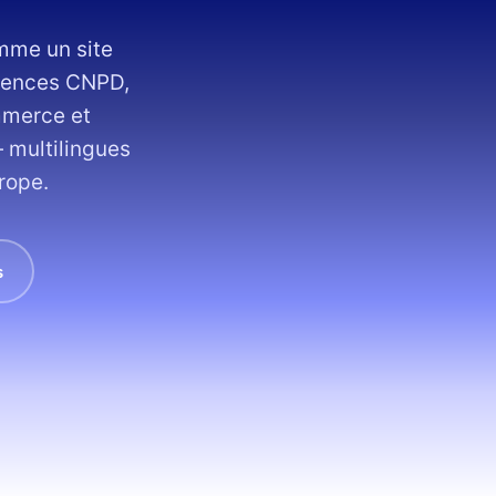
mme un site
xigences CNPD,
ommerce et
 multilingues
rope.
s