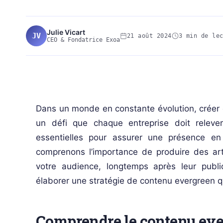
Julie Vicart
JV
21 août 2024
3 min de le
CEO & Fondatrice Exoa
SEO-REFERENCEMENT
Dans un monde en constante évolution, créer d
un défi que chaque entreprise doit releve
essentielles pour assurer une présence en
comprenons l’importance de produire des arti
votre audience, longtemps après leur publi
élaborer une stratégie de contenu evergreen qui
Comprendre le contenu ev