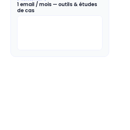
1 email / mois — outils & études
de cas