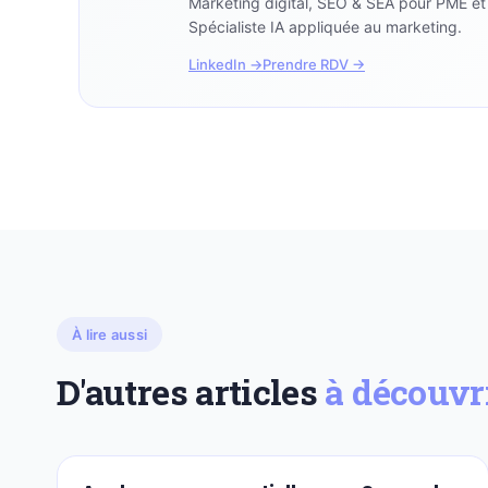
Marketing digital, SEO & SEA pour PME e
Spécialiste IA appliquée au marketing.
LinkedIn →
Prendre RDV →
À lire aussi
D'autres articles
à découvr
SEO-REFERENCEMEN