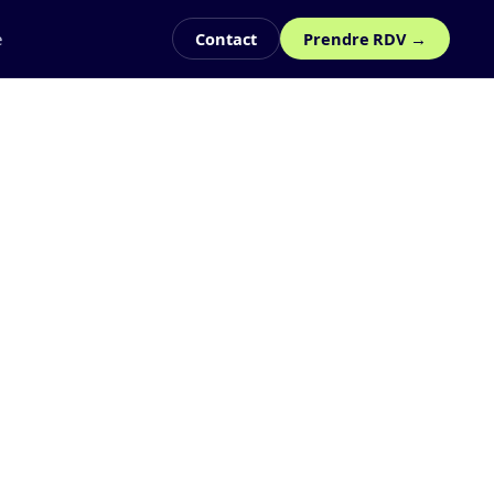
e
Contact
Prendre RDV →