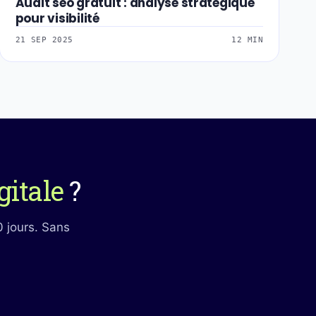
Audit seo gratuit : analyse stratégique
pour visibilité
21 SEP 2025
12 MIN
gitale
?
0 jours. Sans