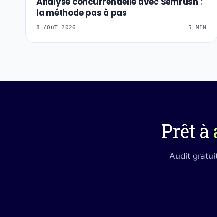
Analyse concurrentielle avec Semrush :
la méthode pas à pas
8 AOûT 2026
5 MIN
Prêt à
Audit gratui