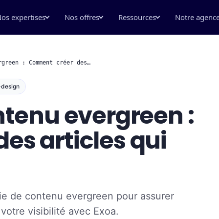
os expertises
Nos offres
Ressources
Notre agenc
rgreen : Comment créer des…
-design
ntenu evergreen :
s articles qui
ie de contenu evergreen pour assurer
otre visibilité avec Exoa.