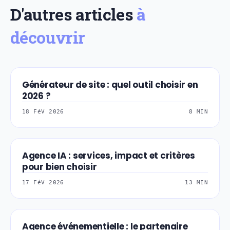
D'autres articles
à
découvrir
Générateur de site : quel outil choisir en
STRATEGIE-MARKET
2026 ?
18 FéV 2026
8 MIN
Agence IA : services, impact et critères
STRATEGIE-MARKET
pour bien choisir
17 FéV 2026
13 MIN
Agence événementielle : le partenaire
STRATEGIE-MARKET