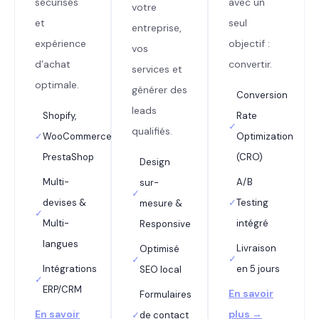
sécurisés
avec un
votre
et
seul
entreprise,
expérience
objectif :
vos
d’achat
convertir.
services et
optimale.
générer des
Conversion
leads
Shopify,
Rate
✓
qualifiés.
✓
WooCommerce,
Optimization
PrestaShop
(CRO)
Design
Multi-
A/B
sur-
✓
devises &
✓
Testing
mesure &
✓
Multi-
intégré
Responsive
langues
Livraison
Optimisé
✓
✓
Intégrations
en 5 jours
SEO local
✓
ERP/CRM
En savoir
Formulaires
En savoir
plus →
✓
de contact