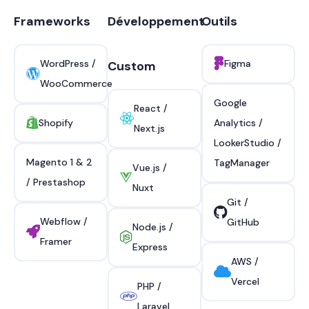
Frameworks
Développement
Outils
WordPress /
Figma
Custom
WooCommerce
Google
React /
Shopify
Analytics /
Next.js
LookerStudio /
Magento 1 & 2
TagManager
Vue.js /
/ Prestashop
Nuxt
Git /
Webflow /
GitHub
Node.js /
Framer
Express
AWS /
Vercel
PHP /
Laravel