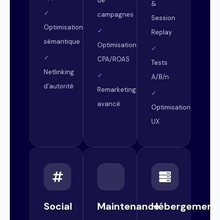
de
&
✓
campagnes
Session
Optimisation
✓
Replay
sémantique
Optimisation
✓
✓
CPA/ROAS
Tests
Netlinking
✓
A/B/n
d’autorité
Remarketing
✓
avancé
Optimisation
UX
Social
Maintenance
Hébergement