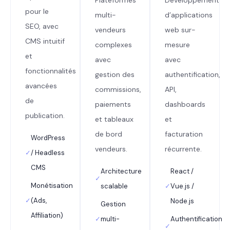
pour le
multi-
d’applications
SEO, avec
vendeurs
web sur-
CMS intuitif
complexes
mesure
et
avec
avec
fonctionnalités
gestion des
authentification,
avancées
commissions,
API,
de
paiements
dashboards
publication.
et tableaux
et
de bord
facturation
WordPress
vendeurs.
récurrente.
✓
/ Headless
CMS
Architecture
React /
✓
Monétisation
scalable
✓
Vue.js /
✓
(Ads,
Node.js
Gestion
Affiliation)
✓
multi-
Authentification
✓