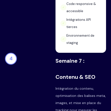
Code responsive &
✓
accessible
Intégrations API
✓
tierces
Environnement de
✓
staging
4
Semaine 7 :
Contenu & SEO
Intégration du contenu,
optimisation des balises meta,
images, et mise en place du
tracking pour mesurer les