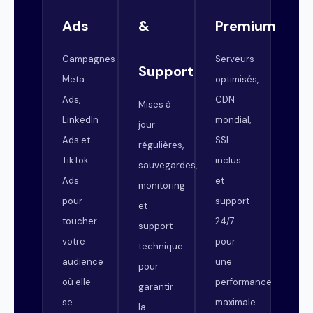
Ads
&
Premium
Campagnes
Serveurs
Support
Meta
optimisés,
Ads,
CDN
Mises à
LinkedIn
mondial,
jour
Ads et
SSL
régulières,
TikTok
inclus
sauvegardes,
Ads
et
monitoring
pour
support
et
toucher
24/7
support
votre
pour
technique
audience
une
pour
où elle
performance
garantir
se
maximale.
la