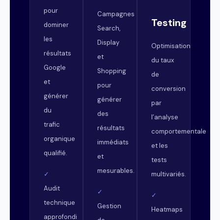
pour
Campagnes
Testing
dominer
Search,
les
Display
Optimisation
résultats
et
du taux
Google
Shopping
de
et
pour
conversion
générer
générer
par
du
des
l’analyse
trafic
résultats
comportementale
organique
immédiats
et les
qualifié.
et
tests
mesurables.
multivariés.
✓
Audit
✓
✓
technique
Gestion
Heatmaps
approfondi