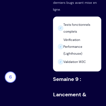
derniers bugs avant mise en
ligne.
Tests fonctionnels
✓
complets
Vérification
Performance
✓
(Lighthouse)
Validation W3C
✓
6
Semaine 9 :
Lancement &