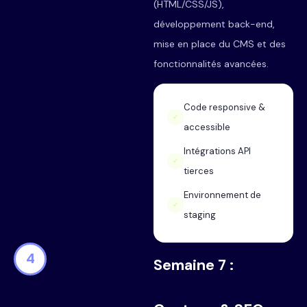
(HTML/CSS/JS),
développement back-end,
mise en place du CMS et des
fonctionnalités avancées.
Code responsive &
✓
accessible
Intégrations API
✓
tierces
Environnement de
✓
staging
4
Semaine 7 :