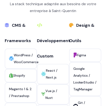
La stack technique adaptée aux besoins de votre
entreprise à Saint-Quentin
CMS &
Design &
Frameworks
Développement
Outils
WordPress /
Figma
Custom
WooCommerce
Google
React /
Shopify
Analytics /
Next.js
LookerStudio /
Magento 1 & 2
TagManager
Vue.js /
/ Prestashop
Nuxt
Git /