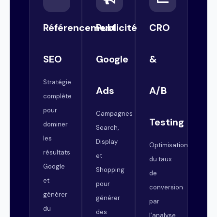
Référencement
Publicité
CRO
SEO
Google
&
Stratégie
Ads
A/B
complète
pour
Campagnes
Testing
dominer
Search,
les
Display
Optimisation
résultats
et
du taux
Google
Shopping
de
et
pour
conversion
générer
générer
par
du
des
l’analyse