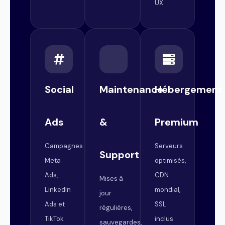
UX
Social
Maintenance
Hébergement
Ads
&
Premium
Campagnes
Serveurs
Support
Meta
optimisés,
Ads,
CDN
Mises à
LinkedIn
mondial,
jour
Ads et
SSL
régulières,
TikTok
inclus
sauvegardes,