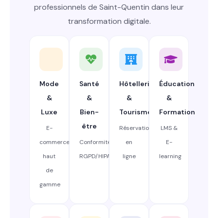
professionnels de Saint-Quentin dans leur
transformation digitale.
Mode
Santé
Hôtellerie
Éducation
&
&
&
&
Luxe
Bien-
Tourisme
Formation
être
E-
Réservation
LMS &
commerce
Conformité
en
E-
haut
RGPD/HIPAA
ligne
learning
de
gamme