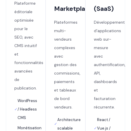
Plateforme
Marketplace
(SaaS)
éditoriale
optimisée
Plateformes
Développement
pour le
multi-
d’applications
SEO, avec
vendeurs
web sur-
CMS intuitif
complexes
mesure
et
avec
avec
fonctionnalités
gestion des
authentification,
avancées
commissions,
API,
de
paiements
dashboards
publication.
et tableaux
et
de bord
facturation
WordPress
vendeurs.
récurrente.
✓
/ Headless
CMS
Architecture
React /
✓
Monétisation
scalable
✓
Vue.js /