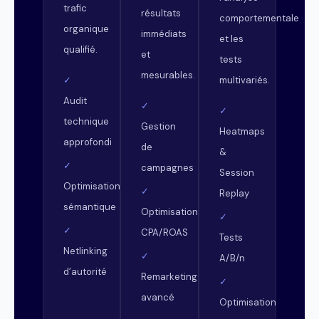
trafic
résultats
comportementale
organique
immédiats
et les
qualifié.
et
tests
mesurables.
multivariés.
✓
Audit
✓
✓
technique
Gestion
Heatmaps
approfondi
de
&
✓
campagnes
Session
Optimisation
✓
Replay
sémantique
Optimisation
✓
✓
CPA/ROAS
Tests
Netlinking
✓
A/B/n
d’autorité
Remarketing
✓
avancé
Optimisation