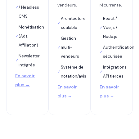
vendeurs.
récurrente.
✓
/ Headless
CMS
Architecture
React /
✓
Monétisation
scalable
✓
Vue.js /
✓
(Ads,
Node.js
Gestion
Affiliation)
✓
multi-
Authentification
✓
Newsletter
vendeurs
sécurisée
✓
intégrée
Système de
Intégrations
✓
✓
En savoir
notation/avis
API tierces
plus →
En savoir
En savoir
plus →
plus →