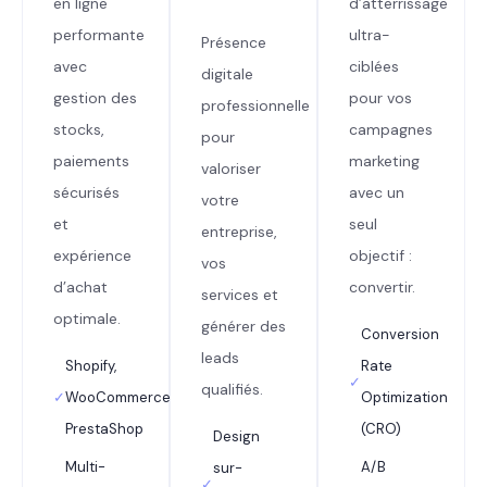
en ligne
d’atterrissage
performante
ultra-
Présence
avec
ciblées
digitale
gestion des
pour vos
professionnelle
stocks,
campagnes
pour
paiements
marketing
valoriser
sécurisés
avec un
votre
et
seul
entreprise,
expérience
objectif :
vos
d’achat
convertir.
services et
optimale.
générer des
Conversion
leads
Shopify,
Rate
✓
qualifiés.
✓
WooCommerce,
Optimization
PrestaShop
(CRO)
Design
Multi-
A/B
sur-
✓