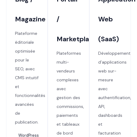
Magazine
/
Web
Plateforme
Marketplace
(SaaS)
éditoriale
optimisée
Plateformes
Développement
pour le
multi-
d’applications
SEO, avec
vendeurs
web sur-
CMS intuitif
complexes
mesure
et
avec
avec
fonctionnalités
gestion des
authentification,
avancées
commissions,
API,
de
paiements
dashboards
publication.
et tableaux
et
de bord
facturation
WordPress