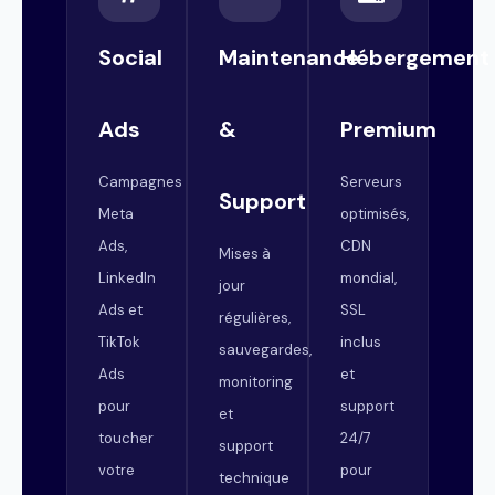
Social
Maintenance
Hébergement
Ads
&
Premium
Campagnes
Serveurs
Support
Meta
optimisés,
Ads,
CDN
Mises à
LinkedIn
mondial,
jour
Ads et
SSL
régulières,
TikTok
inclus
sauvegardes,
Ads
et
monitoring
pour
support
et
toucher
24/7
support
votre
pour
technique