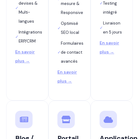
devises &
✓
Testing
mesure &
✓
Multi-
intégré
Responsive
langues
Livraison
Optimisé
✓
✓
Intégrations
en 5 jours
SEO local
✓
ERP/CRM
En savoir
Formulaires
En savoir
plus →
✓
de contact
plus →
avancés
En savoir
plus →
Blog /
Portail
Application