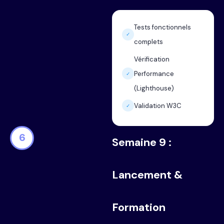
Tests fonctionnels
✓
complets
Vérification
Performance
✓
(Lighthouse)
Validation W3C
✓
6
Semaine 9 :
Lancement &
Formation