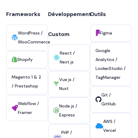
Frameworks
Développement
Outils
WordPress /
Figma
Custom
WooCommerce
Google
React /
Shopify
Analytics /
Next.js
LookerStudio /
Magento 1 & 2
TagManager
Vue.js /
/ Prestashop
Nuxt
Git /
Webflow /
GitHub
Node.js /
Framer
Express
AWS /
Vercel
PHP /