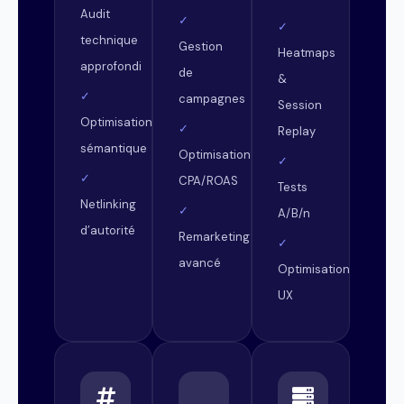
Audit
✓
✓
technique
Gestion
Heatmaps
approfondi
de
&
✓
campagnes
Session
Optimisation
✓
Replay
sémantique
Optimisation
✓
✓
CPA/ROAS
Tests
Netlinking
✓
A/B/n
d’autorité
Remarketing
✓
avancé
Optimisation
UX