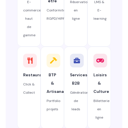
être
E-
Réservation
LMS &
commerce
Conformité
en
E-
haut
RGPD/HIPAA
ligne
learning
de
gamme
Restauration
BTP
Services
Loisirs
&
B2B
&
Click &
Artisanat
Culture
Collect
Génération
Portfolio
de
Billetterie
projets
leads
en
ligne