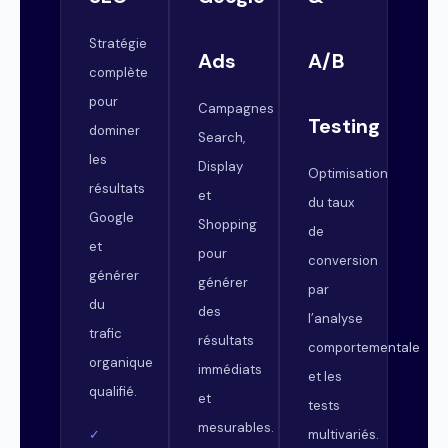
Stratégie
Ads
A/B
complète
pour
Campagnes
Testing
dominer
Search,
les
Display
Optimisation
résultats
et
du taux
Google
Shopping
de
et
pour
conversion
générer
générer
par
du
des
l’analyse
trafic
résultats
comportementale
organique
immédiats
et les
qualifié.
et
tests
mesurables.
multivariés.
✓