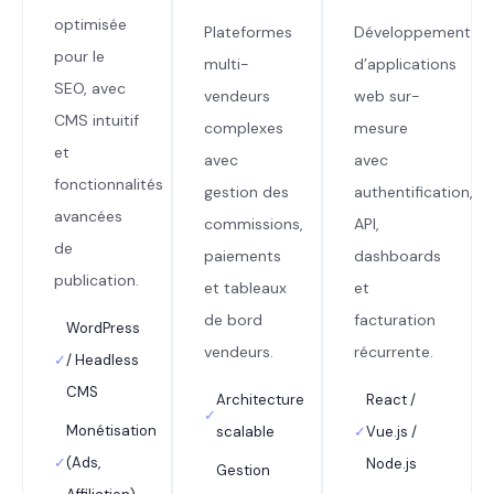
optimisée
Plateformes
Développement
pour le
multi-
d’applications
SEO, avec
vendeurs
web sur-
CMS intuitif
complexes
mesure
et
avec
avec
fonctionnalités
gestion des
authentification,
avancées
commissions,
API,
de
paiements
dashboards
publication.
et tableaux
et
de bord
facturation
WordPress
vendeurs.
récurrente.
✓
/ Headless
CMS
Architecture
React /
✓
Monétisation
scalable
✓
Vue.js /
✓
(Ads,
Node.js
Gestion