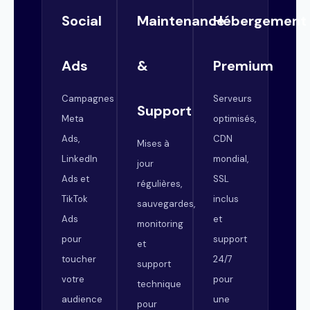
Social
Maintenance
Hébergement
Ads
&
Premium
Campagnes
Serveurs
Support
Meta
optimisés,
Ads,
CDN
Mises à
LinkedIn
mondial,
jour
Ads et
SSL
régulières,
TikTok
inclus
sauvegardes,
Ads
et
monitoring
pour
support
et
toucher
24/7
support
votre
pour
technique
audience
une
pour