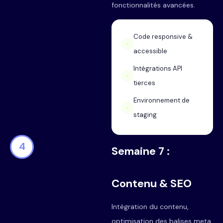
fonctionnalités avancées.
Code responsive &
✓
accessible
Intégrations API
✓
tierces
Environnement de
✓
staging
4
Semaine 7 :
Contenu & SEO
Intégration du contenu,
optimisation des balises meta,