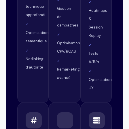
✓
✓
technique
Gestion
Heatmaps
approfondi
de
&
✓
campagnes
Session
Optimisation
✓
Replay
sémantique
Optimisation
✓
✓
CPA/ROAS
Tests
Netlinking
✓
A/B/n
d’autorité
Remarketing
✓
avancé
Optimisation
UX