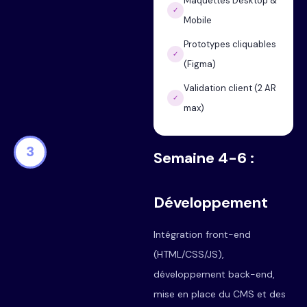
Maquettes Desktop &
✓
Mobile
Prototypes cliquables
✓
(Figma)
Validation client (2 AR
✓
max)
3
Semaine 4-6 :
Développement
Intégration front-end
(HTML/CSS/JS),
développement back-end,
mise en place du CMS et des