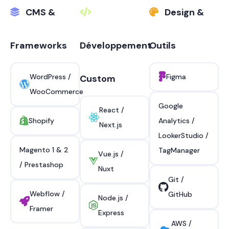
CMS &
Design &
Frameworks
Développement
Outils
WordPress /
Figma
Custom
WooCommerce
Google
React /
Shopify
Analytics /
Next.js
LookerStudio /
Magento 1 & 2
TagManager
Vue.js /
/ Prestashop
Nuxt
Git /
Webflow /
GitHub
Node.js /
Framer
Express
AWS /