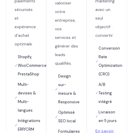
paiements
marketing
valoriser
sécurisés
avec un
votre
et
seul
entreprise,
expérience
objectif :
vos
d’achat
convertir.
services et
optimale.
générer des
Conversion
leads
Shopify,
Rate
✓
qualifiés.
✓
WooCommerce,
Optimization
PrestaShop
(CRO)
Design
Multi-
A/B
sur-
✓
devises &
✓
Testing
mesure &
✓
Multi-
intégré
Responsive
langues
Livraison
Optimisé
✓
✓
Intégrations
en 5 jours
SEO local
✓
ERP/CRM
En savoir
Formulaires