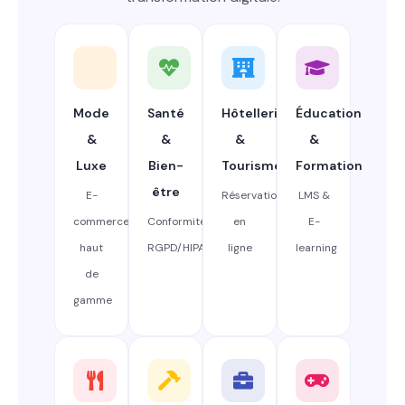
Mode
Santé
Hôtellerie
Éducation
&
&
&
&
Luxe
Bien-
Tourisme
Formation
être
E-
Réservation
LMS &
commerce
Conformité
en
E-
haut
RGPD/HIPAA
ligne
learning
de
gamme