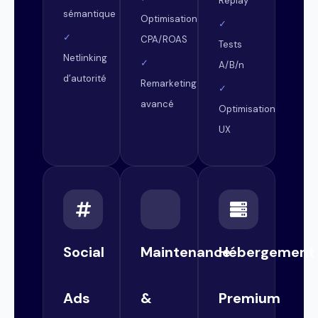
Replay
sémantique
Optimisation
✓
✓
CPA/ROAS
Tests
Netlinking
✓
A/B/n
d’autorité
Remarketing
✓
avancé
Optimisation
UX
Social
Maintenance
Hébergement
Ads
&
Premium