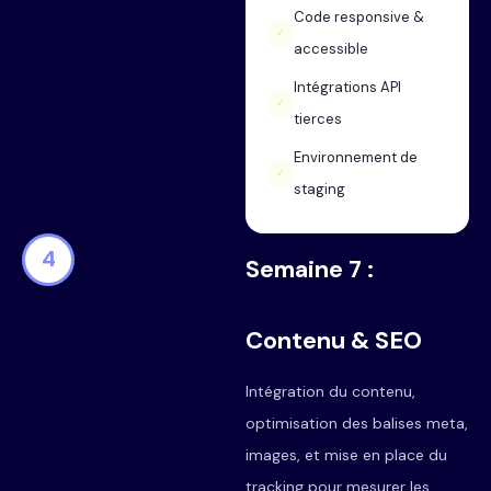
Code responsive &
✓
accessible
Intégrations API
✓
tierces
Environnement de
✓
staging
4
Semaine 7 :
Contenu & SEO
Intégration du contenu,
optimisation des balises meta,
images, et mise en place du
tracking pour mesurer les