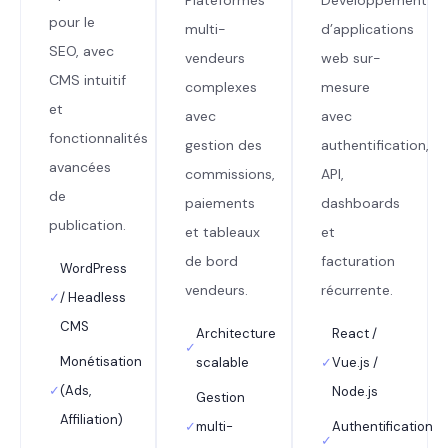
pour le
multi-
d’applications
SEO, avec
vendeurs
web sur-
CMS intuitif
complexes
mesure
et
avec
avec
fonctionnalités
gestion des
authentification,
avancées
commissions,
API,
de
paiements
dashboards
publication.
et tableaux
et
de bord
facturation
WordPress
vendeurs.
récurrente.
✓
/ Headless
CMS
Architecture
React /
✓
Monétisation
scalable
✓
Vue.js /
✓
(Ads,
Node.js
Gestion
Affiliation)
✓
multi-
Authentification
✓