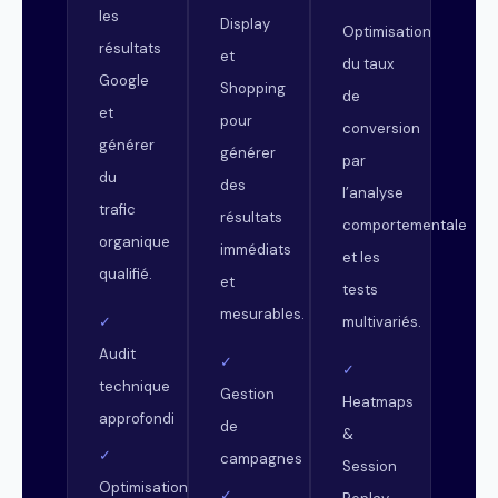
les
Display
Optimisation
résultats
et
du taux
Google
Shopping
de
et
pour
conversion
générer
générer
par
du
des
l’analyse
trafic
résultats
comportementale
organique
immédiats
et les
qualifié.
et
tests
mesurables.
multivariés.
✓
Audit
✓
✓
technique
Gestion
Heatmaps
approfondi
de
&
✓
campagnes
Session
Optimisation
✓