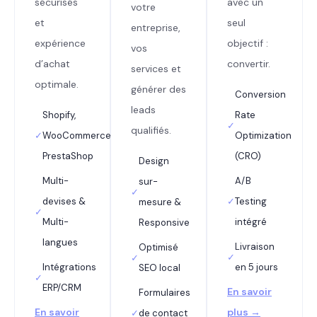
sécurisés
avec un
votre
et
seul
entreprise,
expérience
objectif :
vos
d’achat
convertir.
services et
optimale.
générer des
Conversion
leads
Shopify,
Rate
✓
qualifiés.
✓
WooCommerce,
Optimization
PrestaShop
(CRO)
Design
Multi-
A/B
sur-
✓
devises &
✓
Testing
mesure &
✓
Multi-
intégré
Responsive
langues
Livraison
Optimisé
✓
✓
Intégrations
en 5 jours
SEO local
✓
ERP/CRM
En savoir
Formulaires
En savoir
plus →
✓
de contact