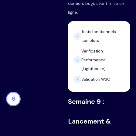
derniers bugs avant mise en
ligne.
Tests fonctionnels
✓
complets
Vérification
Performance
✓
(Lighthouse)
Validation W3C
✓
6
Semaine 9 :
Lancement &