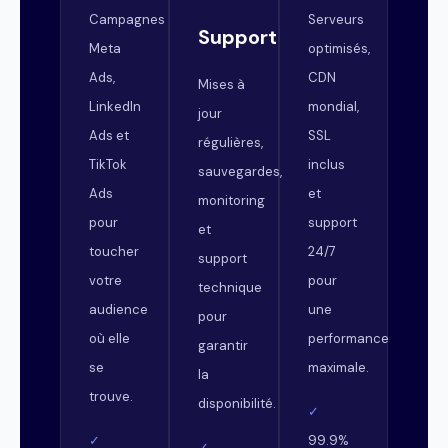
Campagnes
Serveurs
Support
Meta
optimisés,
Ads,
CDN
Mises à
LinkedIn
mondial,
jour
Ads et
SSL
régulières,
TikTok
inclus
sauvegardes,
Ads
et
monitoring
pour
support
et
toucher
24/7
support
votre
pour
technique
audience
une
pour
où elle
performance
garantir
se
maximale.
la
trouve.
disponibilité.
✓
✓
99.9%
✓