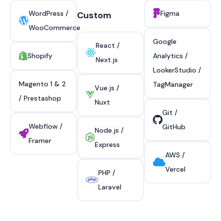
WordPress /
Figma
Custom
WooCommerce
Google
React /
Shopify
Analytics /
Next.js
LookerStudio /
Magento 1 & 2
TagManager
Vue.js /
/ Prestashop
Nuxt
Git /
Webflow /
GitHub
Node.js /
Framer
Express
AWS /
Vercel
PHP /
Laravel