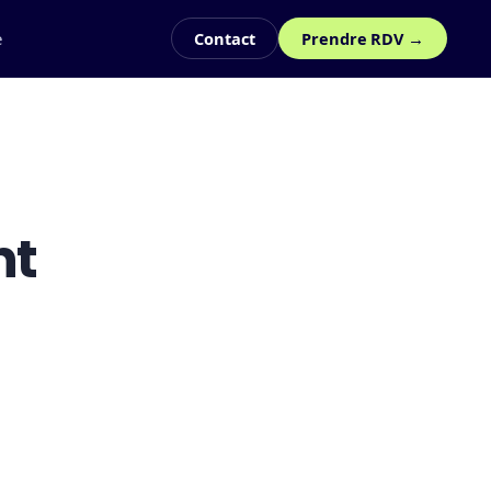
e
Contact
Prendre RDV →
nt