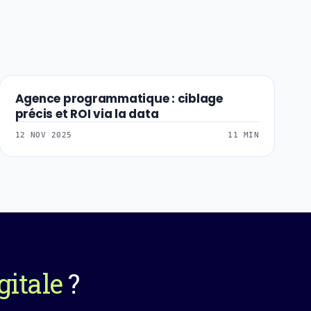
Agence programmatique : ciblage
SEA-PUBLICITE-DI
précis et ROI via la data
12 NOV 2025
11 MIN
gitale
?