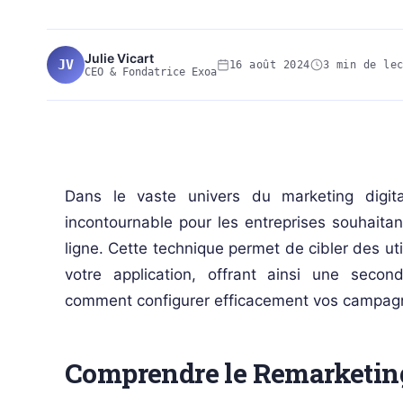
Julie Vicart
JV
16 août 2024
3 min de le
CEO & Fondatrice Exoa
SEA-PUBLICITE-DIGITALE
Dans le vaste univers du marketing digita
incontournable pour les entreprises souhaitant
ligne. Cette technique permet de cibler des uti
votre application, offrant ainsi une sec
comment configurer efficacement vos campag
Comprendre le Remarketin