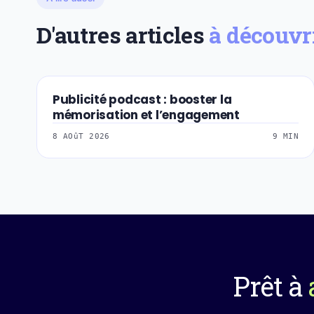
D'autres articles
à découvr
Publicité podcast : booster la
SEA-PUBLICITE-DI
mémorisation et l’engagement
8 AOûT 2026
9 MIN
Prêt à