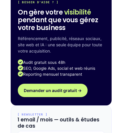
[ BESOIN D'AIDE ? ]
On gère votre
visibilité
pendant que vous gérez
votre business
Référencement, publicité, réseaux sociaux,
site web et IA : une seule équipe pour toute
votre acquisition.
Audit gratuit sous 48h
SEO, Google Ads, social et web réunis
Reporting mensuel transparent
Demander un audit gratuit →
[ NEWSLETTER ]
1 email / mois — outils & études
de cas