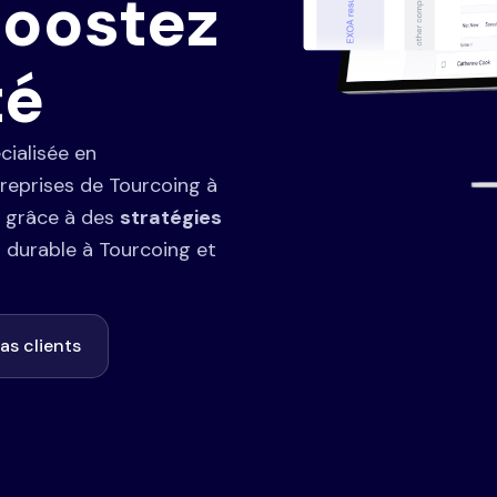
boostez
té
écialisée en
treprises de Tourcoing à
e grâce à des
stratégies
et durable à Tourcoing et
as clients