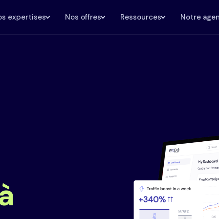
s expertises
Nos offres
Ressources
Notre age
à