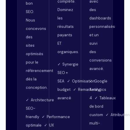
complète.
avec
bon
Dominez
des
SEO.
les
dashboards
Nous
résultats
personnalisés
concevons
payants
et un
des
ET
suivi
sites
organiques.
des
optimisés
conversions
pour le
✓ Synergie
avancé.
référencement
SEO +
dès la
SEA ✓ Optimisation
✓ Google
conception.
budget ✓ Remarketing
Analytics
avancé
4 ✓ Tableaux
✓ Architecture
de bord
SEO-
custom ✓ Attribution
friendly ✓ Performance
multi-
optimale ✓ UX