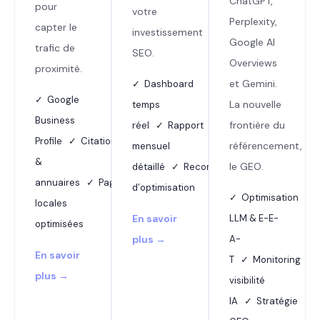
ChatGPT,
pour
votre
Perplexity,
capter le
investissement
Google AI
trafic de
SEO.
Overviews
proximité.
et Gemini.
✓ Dashboard
✓ Google
La nouvelle
temps
Business
frontière du
réel ✓ Rapport
Profile ✓ Citations
référencement,
mensuel
&
le GEO.
détaillé ✓ Recommandations
annuaires ✓ Pages
d’optimisation
✓ Optimisation
locales
En savoir
LLM & E-E-
optimisées
plus →
A-
En savoir
T ✓ Monitoring
plus →
visibilité
IA ✓ Stratégie