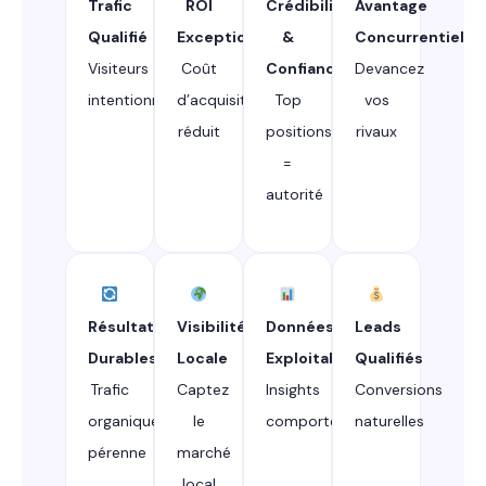
Trafic
ROI
Crédibilité
Avantage
Qualifié
Exceptionnel
&
Concurrentiel
Visiteurs
Coût
Confiance
Devancez
intentionnistes
d’acquisition
Top
vos
réduit
positions
rivaux
=
autorité
Résultats
Visibilité
Données
Leads
Durables
Locale
Exploitables
Qualifiés
Trafic
Captez
Insights
Conversions
organique
le
comportementaux
naturelles
pérenne
marché
local