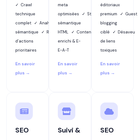
✓ Crawl
meta
éditoriaux
technique
optimisées ✓ Structure
premium ✓ Guest
complet ✓ Analyse
sémantique
blogging
sémantique ✓ Rapport
HTML ✓ Contenu
ciblé ✓ Désaveu
d’actions
enrichi & E-
de liens
prioritaires
E-A-T
toxiques
En savoir
En savoir
En savoir
plus →
plus →
plus →
SEO
Suivi &
SEO