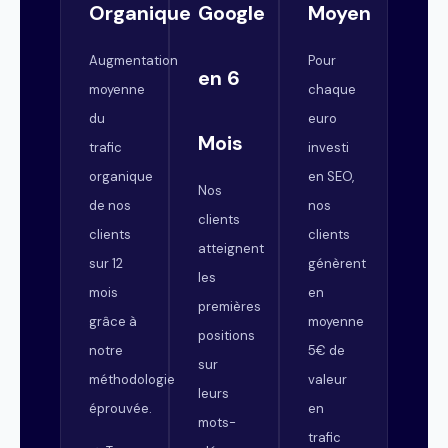
Organique
Google
Moyen
Augmentation
Pour
en 6
moyenne
chaque
du
euro
Mois
trafic
investi
organique
en SEO,
Nos
de nos
nos
clients
clients
clients
atteignent
sur 12
génèrent
les
mois
en
premières
grâce à
moyenne
positions
notre
5€ de
sur
méthodologie
valeur
leurs
éprouvée.
en
mots-
trafic