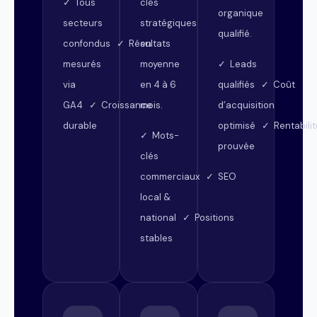
clés
✓ Tous
organique
stratégiques
secteurs
qualifié.
en
confondus ✓ Résultats
moyenne
mesurés
✓ Leads
en 4 à 6
via
qualifiés ✓ Coût
mois.
GA4 ✓ Croissance
d’acquisition
durable
optimisé ✓ Rentabilit
✓ Mots-
prouvée
clés
commerciaux ✓ SEO
local &
national ✓ Positions
stables