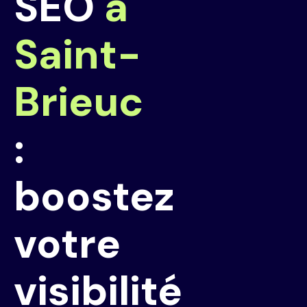
SEO
à
Saint-
Brieuc
:
boostez
votre
visibilité