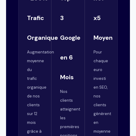
Trafic
3
x5
Organique
Google
Moyen
Augmentation
Pour
en 6
moyenne
chaque
du
euro
Mois
trafic
investi
organique
en SEO,
Nos
de nos
nos
clients
clients
clients
atteignent
sur 12
génèrent
les
mois
en
premières
grâce à
moyenne
positions