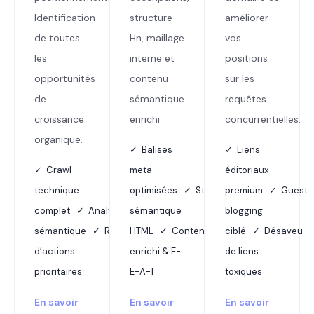
Identification
structure
améliorer
de toutes
Hn, maillage
vos
les
interne et
positions
opportunités
contenu
sur les
de
sémantique
requêtes
croissance
enrichi.
concurrentielles.
organique.
✓ Balises
✓ Liens
✓ Crawl
meta
éditoriaux
technique
optimisées ✓ Structure
premium ✓ Guest
complet ✓ Analyse
sémantique
blogging
sémantique ✓ Rapport
HTML ✓ Contenu
ciblé ✓ Désaveu
d’actions
enrichi & E-
de liens
prioritaires
E-A-T
toxiques
En savoir
En savoir
En savoir