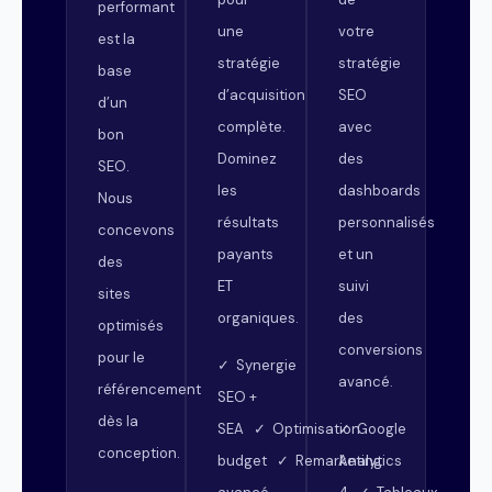
performant
une
votre
est la
stratégie
stratégie
base
d’acquisition
SEO
d’un
complète.
avec
bon
Dominez
des
SEO.
les
dashboards
Nous
résultats
personnalisés
concevons
payants
et un
des
ET
suivi
sites
organiques.
des
optimisés
conversions
pour le
✓ Synergie
avancé.
référencement
SEO +
dès la
SEA ✓ Optimisation
✓ Google
conception.
budget ✓ Remarketing
Analytics