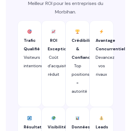
Meilleur ROI pour les entreprises du
Morbihan.
Trafic
ROI
Crédibilité
Avantage
Qualifié
Exceptionnel
&
Concurrentiel
Visiteurs
Coût
Confiance
Devancez
intentionnistes
d’acquisition
Top
vos
réduit
positions
rivaux
=
autorité
Résultats
Visibilité
Données
Leads