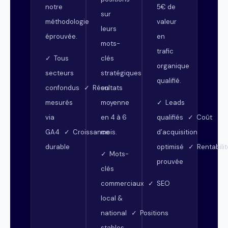
notre
5€ de
sur
méthodologie
valeur
leurs
éprouvée.
en
mots-
trafic
clés
✓ Tous
organique
stratégiques
secteurs
qualifié.
en
confondus ✓ Résultats
moyenne
mesurés
✓ Leads
en 4 à 6
via
qualifiés ✓ Coût
mois.
GA4 ✓ Croissance
d’acquisition
durable
optimisé ✓ Rentabilit
✓ Mots-
prouvée
clés
commerciaux ✓ SEO
local &
national ✓ Positions
stables