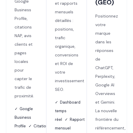
(GEO)
Google
et rapports
Business
mensuels
Positionnez
Profile,
détaillés :
votre
citations
positions,
marque
NAP, avis
trafic
dans les
clients et
organique,
réponses
pages
conversions
de
locales
et ROI de
ChatGPT,
pour
votre
Perplexity,
capter le
investissement
Google AI
trafic de
SEO.
Overviews
proximité.
et Gemini.
✓ Dashboard
✓ Google
La nouvelle
temps
Business
frontière du
réel ✓ Rapport
Profile ✓ Citations
référencement,
mensuel