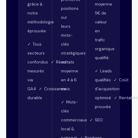
grâce à
moyenne
positions
notre
5€ de
sur
méthodologie
valeur
leurs
éprouvée.
en
mots-
trafic
clés
✓ Tous
organique
stratégiques
secteurs
qualifié.
en
confondus ✓ Résultats
moyenne
mesurés
✓ Leads
en 4 à 6
via
qualifiés ✓ Coût
mois.
GA4 ✓ Croissance
d’acquisition
durable
optimisé ✓ Rentabilit
✓ Mots-
prouvée
clés
commerciaux ✓ SEO
local &
national ✓ Positions