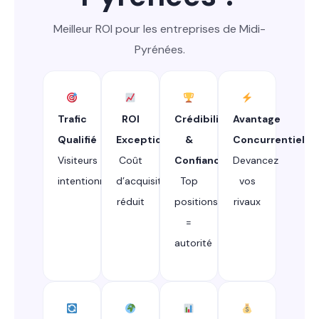
Meilleur ROI pour les entreprises de Midi-
Pyrénées.
Trafic
ROI
Crédibilité
Avantage
Qualifié
Exceptionnel
&
Concurrentiel
Visiteurs
Coût
Confiance
Devancez
intentionnistes
d’acquisition
Top
vos
réduit
positions
rivaux
=
autorité