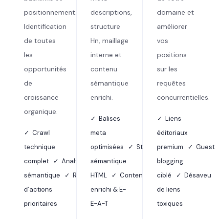
positionnement.
descriptions,
domaine et
Identification
structure
améliorer
de toutes
Hn, maillage
vos
les
interne et
positions
opportunités
contenu
sur les
de
sémantique
requêtes
croissance
enrichi.
concurrentielles.
organique.
✓ Balises
✓ Liens
✓ Crawl
meta
éditoriaux
technique
optimisées ✓ Structure
premium ✓ Guest
complet ✓ Analyse
sémantique
blogging
sémantique ✓ Rapport
HTML ✓ Contenu
ciblé ✓ Désaveu
d’actions
enrichi & E-
de liens
prioritaires
E-A-T
toxiques