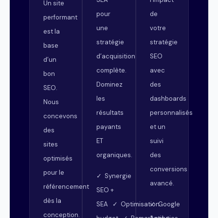
Un site
pour
de
performant
une
votre
est la
stratégie
stratégie
base
d’acquisition
SEO
d’un
complète.
avec
bon
Dominez
des
SEO.
les
dashboards
Nous
résultats
personnalisés
concevons
payants
et un
des
ET
suivi
sites
organiques.
des
optimisés
conversions
pour le
✓ Synergie
avancé.
référencement
SEO +
dès la
SEA ✓ Optimisation
✓ Google
conception.