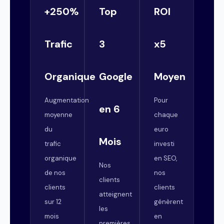
+250%
Top
ROI
Trafic
3
x5
Organique
Google
Moyen
Augmentation
Pour
en 6
moyenne
chaque
du
euro
Mois
trafic
investi
organique
en SEO,
Nos
de nos
nos
clients
clients
clients
atteignent
sur 12
génèrent
les
mois
en
premières