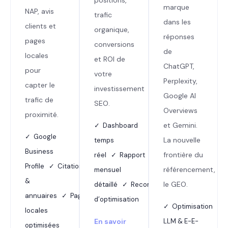
marque
NAP, avis
trafic
dans les
clients et
organique,
réponses
pages
conversions
de
locales
et ROI de
ChatGPT,
pour
votre
Perplexity,
capter le
investissement
Google AI
trafic de
SEO.
Overviews
proximité.
et Gemini.
✓ Dashboard
✓ Google
La nouvelle
temps
Business
frontière du
réel ✓ Rapport
Profile ✓ Citations
référencement,
mensuel
&
le GEO.
détaillé ✓ Recommandations
annuaires ✓ Pages
d’optimisation
✓ Optimisation
locales
En savoir
LLM & E-E-
optimisées