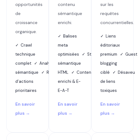
opportunités
contenu
sur les
de
sémantique
requêtes
croissance
enrichi.
concurrentielles.
organique.
✓ Balises
✓ Liens
✓ Crawl
meta
éditoriaux
technique
optimisées ✓ Structure
premium ✓ Guest
complet ✓ Analyse
sémantique
blogging
sémantique ✓ Rapport
HTML ✓ Contenu
ciblé ✓ Désaveu
d’actions
enrichi & E-
de liens
prioritaires
E-A-T
toxiques
En savoir
En savoir
En savoir
plus →
plus →
plus →