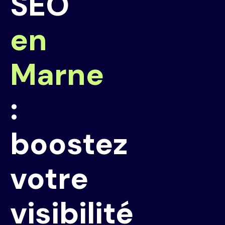
SEO
en
Marne
:
boostez
votre
visibilité