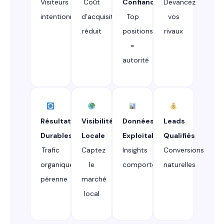
Visiteurs
Coût
Confiance
Devancez
intentionnistes
d’acquisition
Top
vos
réduit
positions
rivaux
=
autorité
Résultats
Visibilité
Données
Leads
Durables
Locale
Exploitables
Qualifiés
Trafic
Captez
Insights
Conversions
organique
le
comportementaux
naturelles
pérenne
marché
local