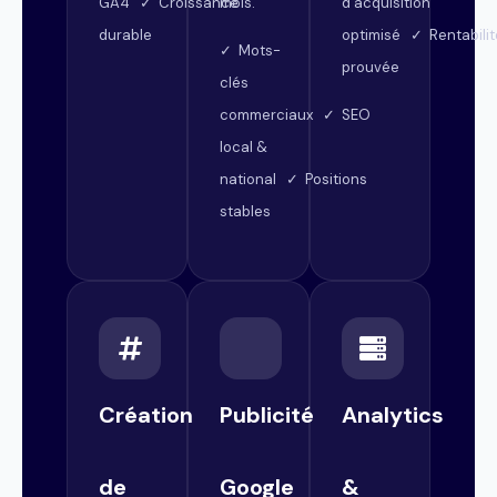
mois.
GA4 ✓ Croissance
d’acquisition
durable
optimisé ✓ Rentabilit
✓ Mots-
prouvée
clés
commerciaux ✓ SEO
local &
national ✓ Positions
stables
Création
Publicité
Analytics
de
Google
&