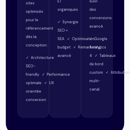
ET
suivi
sites
organiques.
des
optimisés
conversions
pour le
✓ Synergie
avancé.
référencement
SEO +
dès la
SEA ✓ Optimisation
✓ Google
conception.
budget ✓ Remarketing
Analytics
avancé
4 ✓ Tableaux
✓ Architecture
de bord
SEO-
custom ✓ Attribution
friendly ✓ Performance
multi-
optimale ✓ UX
canal
orientée
conversion