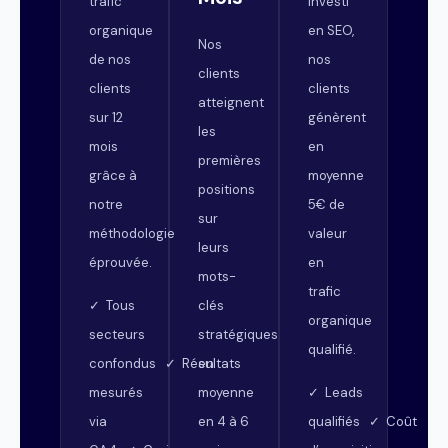
trafic
investi
organique
en SEO,
Nos
de nos
nos
clients
clients
clients
atteignent
sur 12
génèrent
les
mois
en
premières
grâce à
moyenne
positions
notre
5€ de
sur
méthodologie
valeur
leurs
éprouvée.
en
mots-
trafic
clés
✓ Tous
organique
stratégiques
secteurs
qualifié.
en
confondus ✓ Résultats
moyenne
mesurés
✓ Leads
en 4 à 6
via
qualifiés ✓ Coût