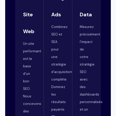
Site
Ads
Data
Combinez
Mesurez
Web
SEO et
précisément
SEA
l’impact
Un site
pour
de
performant
une
votre
est la
stratégie
stratégie
base
d’acquisition
SEO
d’un
complète.
avec
bon
Dominez
des
SEO.
les
dashboards
Nous
résultats
personnalisés
concevons
payants
et un
des