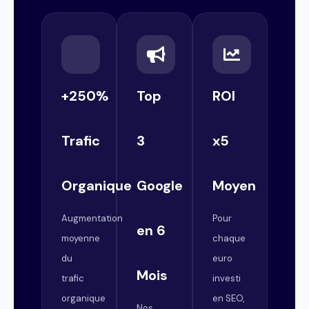
+250%
Top
ROI
Trafic
3
x5
Organique
Google
Moyen
Augmentation
Pour
en 6
moyenne
chaque
du
euro
Mois
trafic
investi
organique
en SEO,
Nos