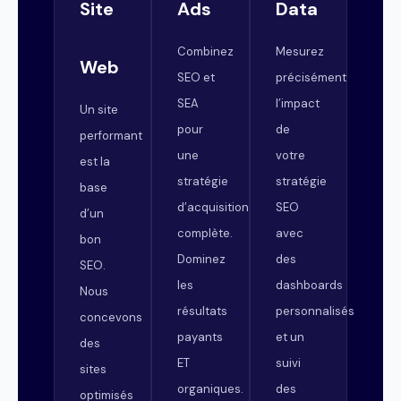
Site
Ads
Data
Combinez
Mesurez
Web
SEO et
précisément
SEA
l’impact
Un site
pour
de
performant
une
votre
est la
stratégie
stratégie
base
d’acquisition
SEO
d’un
complète.
avec
bon
Dominez
des
SEO.
les
dashboards
Nous
résultats
personnalisés
concevons
payants
et un
des
ET
suivi
sites
organiques.
des
optimisés