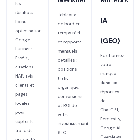
Mensuel
Moteurs
les
résultats
Tableaux
IA
locaux :
de bord en
optimisation
temps réel
(GEO)
Google
et rapports
Business
mensuels
Positionnez
Profile,
détaillés :
votre
citations
positions,
marque
NAP, avis
trafic
dans les
clients et
organique,
réponses
pages
conversions
de
locales
et ROI de
ChatGPT,
pour
votre
Perplexity,
capter le
investissement
Google AI
trafic de
SEO.
Overviews
proximité.