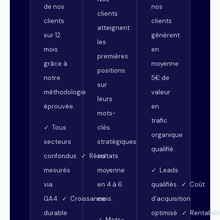
de nos
nos
clients
clients
clients
atteignent
sur 12
génèrent
les
mois
en
premières
grâce à
moyenne
positions
notre
5€ de
sur
méthodologie
valeur
leurs
éprouvée.
en
mots-
trafic
clés
✓ Tous
organique
stratégiques
secteurs
qualifié.
en
confondus ✓ Résultats
moyenne
mesurés
✓ Leads
en 4 à 6
via
qualifiés ✓ Coût
mois.
GA4 ✓ Croissance
d’acquisition
durable
optimisé ✓ Rentabilit
✓ Mots-