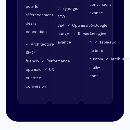
conversions
pour le
✓ Synergie
avancé.
référencement
SEO +
dès la
SEA ✓ Optimisation
✓ Google
conception.
budget ✓ Remarketing
Analytics
avancé
4 ✓ Tableaux
✓ Architecture
de bord
SEO-
custom ✓ Attribution
friendly ✓ Performance
multi-
optimale ✓ UX
canal
orientée
conversion