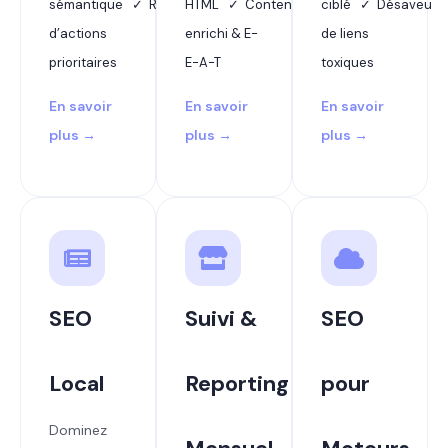
sémantique ✓ Rapport
HTML ✓ Contenu
ciblé ✓ Désaveu
d’actions
enrichi & E-
de liens
prioritaires
E-A-T
toxiques
En savoir
En savoir
En savoir
plus →
plus →
plus →
SEO
Suivi &
SEO
Local
Reporting
pour
Dominez