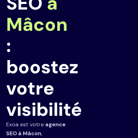
SEO
à
Mâcon
:
boostez
votre
visibilité
Exoa est votre
agence
SEO à Mâcon
,