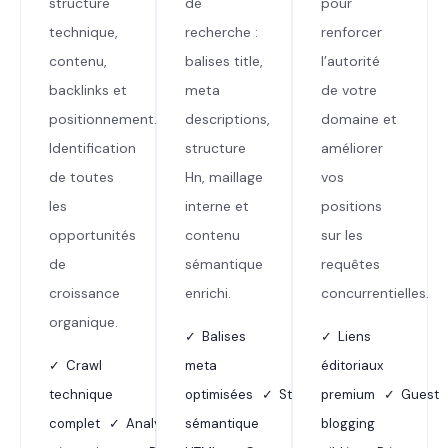
structure
de
pour
technique,
recherche :
renforcer
contenu,
balises title,
l’autorité
backlinks et
meta
de votre
positionnement.
descriptions,
domaine et
Identification
structure
améliorer
de toutes
Hn, maillage
vos
les
interne et
positions
opportunités
contenu
sur les
de
sémantique
requêtes
croissance
enrichi.
concurrentielles.
organique.
✓ Balises
✓ Liens
✓ Crawl
meta
éditoriaux
technique
optimisées ✓ Structure
premium ✓ Guest
complet ✓ Analyse
sémantique
blogging