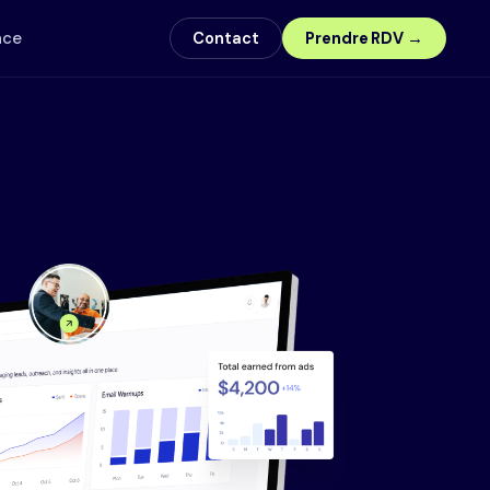
nce
Contact
Prendre RDV →