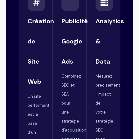
Création
Publicité
Analytics
de
Google
&
Site
Ads
Data
Combinez
Mesurez
Web
SEO et
précisément
SEA
l’impact
Un site
pour
de
performant
une
votre
est la
stratégie
stratégie
base
d’acquisition
SEO
d’un