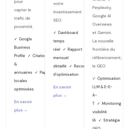
pour
votre
Perplexity,
capter le
investissement
Google AI
trafic de
SEO.
Overviews
proximité.
et Gemini.
✓ Dashboard
✓ Google
La nouvelle
temps
Business
frontière du
réel ✓ Rapport
Profile ✓ Citations
référencement,
mensuel
&
le GEO.
détaillé ✓ Recommandations
annuaires ✓ Pages
d’optimisation
✓ Optimisation
locales
En savoir
LLM & E-E-
optimisées
plus →
A-
En savoir
T ✓ Monitoring
plus →
visibilité
IA ✓ Stratégie
GEO