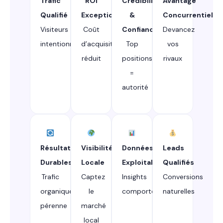
Trafic
ROI
Crédibilité
Avantage
Qualifié
Exceptionnel
&
Concurrentiel
Visiteurs
Coût
Confiance
Devancez
intentionnistes
d’acquisition
Top
vos
réduit
positions
rivaux
=
autorité
Résultats
Visibilité
Données
Leads
Durables
Locale
Exploitables
Qualifiés
Trafic
Captez
Insights
Conversions
organique
le
comportementaux
naturelles
pérenne
marché
local