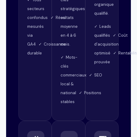
organique
stratégiques
secteurs
qualifié.
en
confondus ✓ Résultats
moyenne
mesurés
✓ Leads
en 4 à 6
via
qualifiés ✓ Coût
mois.
GA4 ✓ Croissance
d’acquisition
durable
optimisé ✓ Rentabilit
✓ Mots-
prouvée
clés
commerciaux ✓ SEO
local &
national ✓ Positions
stables