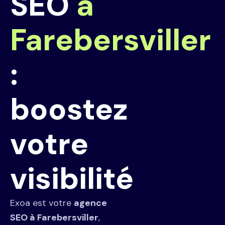
SEO
à
Farebersviller
:
boostez
votre
visibilité
Exoa est votre
agence
SEO à Farebersviller
,