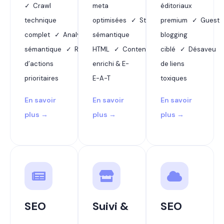
✓ Crawl
meta
éditoriaux
technique
optimisées ✓ Structure
premium ✓ Guest
complet ✓ Analyse
sémantique
blogging
sémantique ✓ Rapport
HTML ✓ Contenu
ciblé ✓ Désaveu
d’actions
enrichi & E-
de liens
prioritaires
E-A-T
toxiques
En savoir
En savoir
En savoir
plus →
plus →
plus →
SEO
Suivi &
SEO