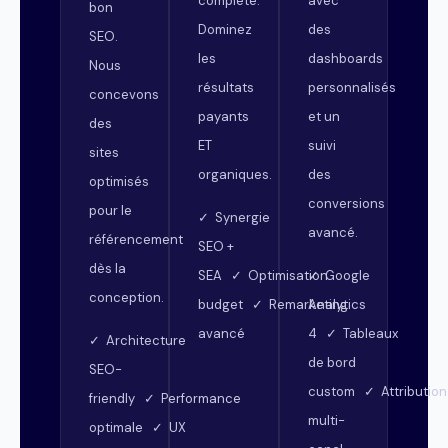
complète.
avec
bon
Dominez
des
SEO.
les
dashboards
Nous
résultats
personnalisés
concevons
payants
et un
des
ET
suivi
sites
organiques.
des
optimisés
conversions
pour le
✓ Synergie
avancé.
référencement
SEO +
dès la
SEA ✓ Optimisation
✓ Google
conception.
budget ✓ Remarketing
Analytics
avancé
4 ✓ Tableaux
✓ Architecture
de bord
SEO-
custom ✓ Attribution
friendly ✓ Performance
multi-
optimale ✓ UX