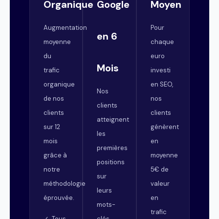
Organique
Google
Moyen
Augmentation
Pour
en 6
moyenne
chaque
du
euro
Mois
trafic
investi
organique
en SEO,
Nos
de nos
nos
clients
clients
clients
atteignent
sur 12
génèrent
les
mois
en
premières
grâce à
moyenne
positions
notre
5€ de
sur
méthodologie
valeur
leurs
éprouvée.
en
mots-
trafic
clés
✓ Tous