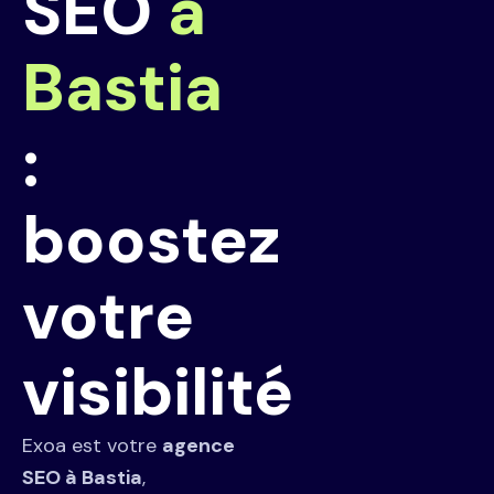
SEO
à
Bastia
:
boostez
votre
visibilité
Exoa est votre
agence
SEO à Bastia
,