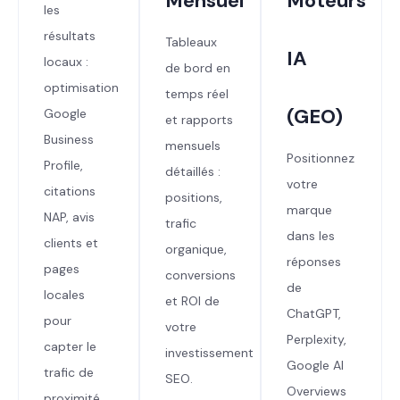
Mensuel
Moteurs
les
résultats
Tableaux
IA
locaux :
de bord en
optimisation
temps réel
(GEO)
Google
et rapports
Business
mensuels
Positionnez
Profile,
détaillés :
votre
citations
positions,
marque
NAP, avis
trafic
dans les
clients et
organique,
réponses
pages
conversions
de
locales
et ROI de
ChatGPT,
pour
votre
Perplexity,
capter le
investissement
Google AI
trafic de
SEO.
Overviews
proximité.