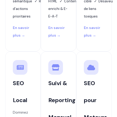
sémantique ✓ Rapport
HTML ✓ Contenu
ciblé ✓ Désaveu
d’actions
enrichi & E-
de liens
prioritaires
E-A-T
toxiques
En savoir
En savoir
En savoir
plus →
plus →
plus →
SEO
Suivi &
SEO
Local
Reporting
pour
Dominez