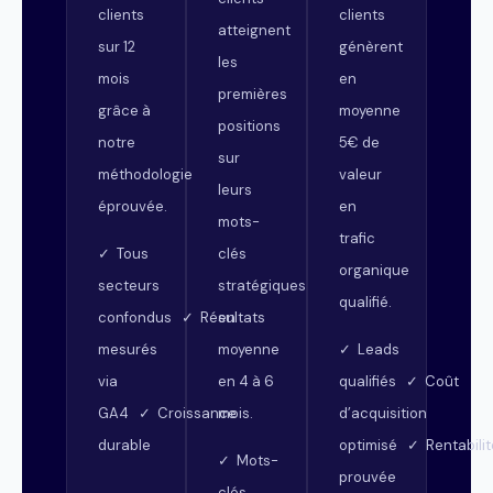
clients
clients
atteignent
sur 12
génèrent
les
mois
en
premières
grâce à
moyenne
positions
notre
5€ de
sur
méthodologie
valeur
leurs
éprouvée.
en
mots-
trafic
clés
✓ Tous
organique
stratégiques
secteurs
qualifié.
en
confondus ✓ Résultats
moyenne
mesurés
✓ Leads
en 4 à 6
via
qualifiés ✓ Coût
mois.
GA4 ✓ Croissance
d’acquisition
durable
optimisé ✓ Rentabilit
✓ Mots-
prouvée
clés