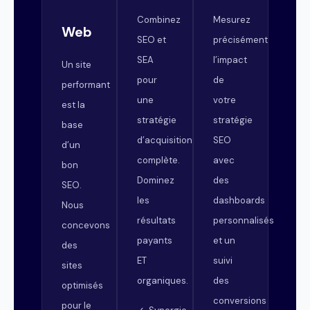
Combinez
Mesurez
Web
SEO et
précisément
SEA
l’impact
Un site
pour
de
performant
une
votre
est la
stratégie
stratégie
base
d’acquisition
SEO
d’un
complète.
avec
bon
Dominez
des
SEO.
les
dashboards
Nous
résultats
personnalisés
concevons
payants
et un
des
ET
suivi
sites
organiques.
des
optimisés
conversions
pour le