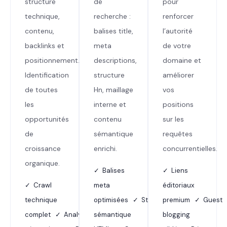
structure
de
pour
technique,
recherche :
renforcer
contenu,
balises title,
l’autorité
backlinks et
meta
de votre
positionnement.
descriptions,
domaine et
Identification
structure
améliorer
de toutes
Hn, maillage
vos
les
interne et
positions
opportunités
contenu
sur les
de
sémantique
requêtes
croissance
enrichi.
concurrentielles.
organique.
✓ Balises
✓ Liens
✓ Crawl
meta
éditoriaux
technique
optimisées ✓ Structure
premium ✓ Guest
complet ✓ Analyse
sémantique
blogging