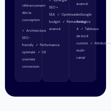
✓ Synergie
avancé.
référencement
SEO +
dès la
SEA ✓ Optimisation
✓ Google
conception.
budget ✓ Remarketing
Analytics
avancé
4 ✓ Tableaux
✓ Architecture
de bord
SEO-
custom ✓ Attribution
friendly ✓ Performance
multi-
optimale ✓ UX
canal
orientée
conversion