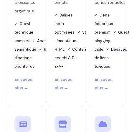
croissance
enrichi.
concurrentielles.
organique.
✓ Balises
✓ Liens
✓ Crawl
meta
éditoriaux
technique
optimisées ✓ Structure
premium ✓ Guest
complet ✓ Analyse
sémantique
blogging
sémantique ✓ Rapport
HTML ✓ Contenu
ciblé ✓ Désaveu
d’actions
enrichi & E-
de liens
prioritaires
E-A-T
toxiques
En savoir
En savoir
En savoir
plus →
plus →
plus →