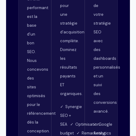
pour
de
performant
une
votre
est la
stratégie
stratégie
base
d’acquisition
SEO
d’un
complète.
avec
bon
Dominez
des
SEO.
les
dashboards
Nous
résultats
personnalisés
concevons
payants
et un
des
ET
suivi
sites
organiques.
des
optimisés
conversions
pour le
✓ Synergie
avancé.
référencement
SEO +
dès la
SEA ✓ Optimisation
✓ Google
conception.
budget ✓ Remarketing
Analytics