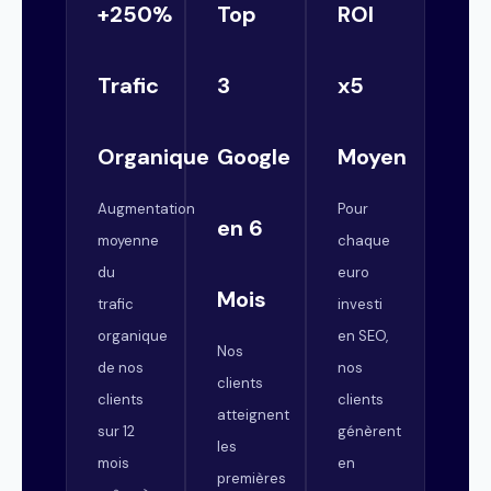
+250%
Top
ROI
Trafic
3
x5
Organique
Google
Moyen
Augmentation
Pour
en 6
moyenne
chaque
du
euro
Mois
trafic
investi
organique
en SEO,
Nos
de nos
nos
clients
clients
clients
atteignent
sur 12
génèrent
les
mois
en
premières