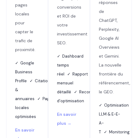
réponses
pages
conversions
de
locales
et ROI de
ChatGPT,
pour
votre
Perplexity,
capter le
investissement
Google AI
trafic de
SEO.
Overviews
proximité.
et Gemini.
✓ Dashboard
✓ Google
La nouvelle
temps
Business
frontière du
réel ✓ Rapport
Profile ✓ Citations
référencement,
mensuel
&
le GEO.
détaillé ✓ Recommandations
annuaires ✓ Pages
d’optimisation
✓ Optimisation
locales
En savoir
LLM & E-E-
optimisées
plus →
A-
En savoir
T ✓ Monitoring