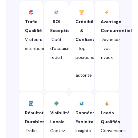
Trafic
ROI
Crédibilité
Avantage
Qualifié
Exceptionnel
&
Concurrentiel
Visiteurs
Coût
Confiance
Devancez
intentionnistes
d’acquisition
Top
vos
réduit
positions
rivaux
=
autorité
Résultats
Visibilité
Données
Leads
Durables
Locale
Exploitables
Qualifiés
Trafic
Captez
Insights
Conversions