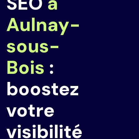
SEO
à
Aulnay-
sous-
Bois
:
boostez
votre
visibilité