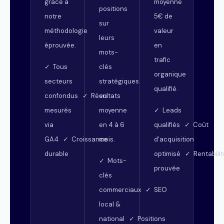
grâce à
moyenne
positions
notre
5€ de
sur
méthodologie
valeur
leurs
éprouvée.
en
mots-
trafic
clés
✓ Tous
organique
stratégiques
secteurs
qualifié.
en
confondus ✓ Résultats
moyenne
mesurés
✓ Leads
en 4 à 6
via
qualifiés ✓ Coût
mois.
GA4 ✓ Croissance
d’acquisition
durable
optimisé ✓ Rentabilit
✓ Mots-
prouvée
clés
commerciaux ✓ SEO
local &
national ✓ Positions