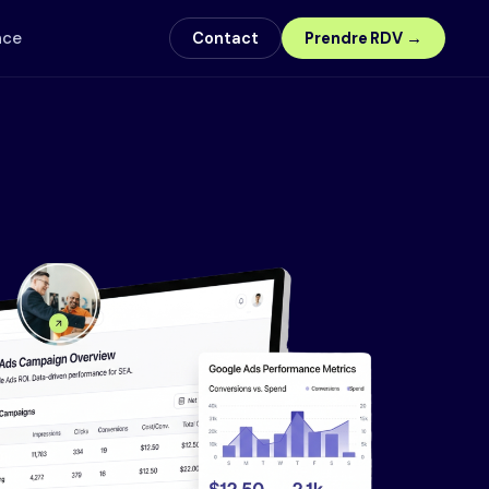
nce
Contact
Prendre RDV →