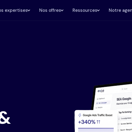
s expertises
Nos offres
Ressources
Notre age
 &