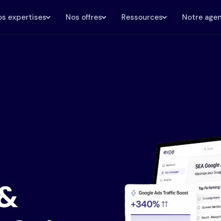
s expertises
Nos offres
Ressources
Notre age
 &