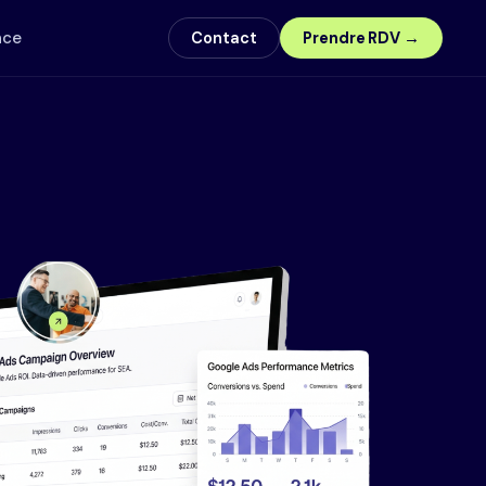
nce
Contact
Prendre RDV →