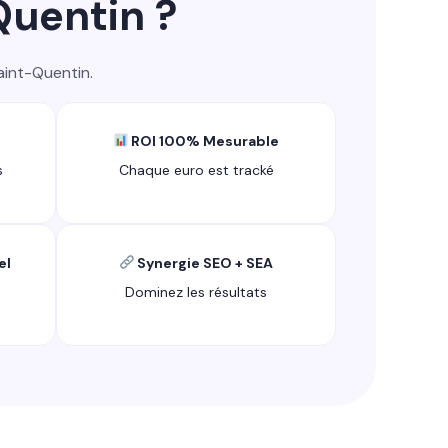
Quentin ?
aint-Quentin.
ROI 100% Mesurable
s
Chaque euro est tracké
el
Synergie SEO + SEA
Dominez les résultats