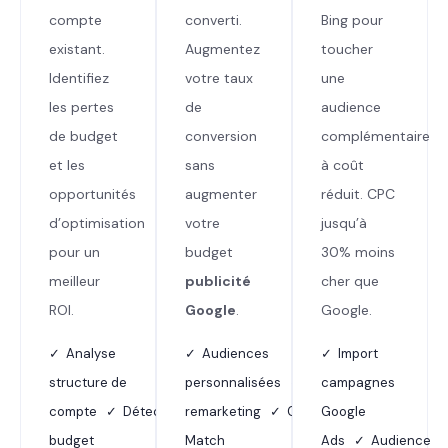
compte
converti.
Bing pour
existant.
Augmentez
toucher
Identifiez
votre taux
une
les pertes
de
audience
de budget
conversion
complémentaire
et les
sans
à coût
opportunités
augmenter
réduit. CPC
d’optimisation
votre
jusqu’à
pour un
budget
30% moins
meilleur
publicité
cher que
ROI.
Google
.
Google.
✓ Analyse
✓ Audiences
✓ Import
structure de
personnalisées ✓ Dynamic
campagnes
compte ✓ Détection
remarketing ✓ Customer
Google
budget
Match
Ads ✓ Audience