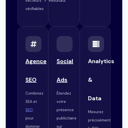
secteurs ✓ Résultats
vérifiables
Agence
Social
Analytics
SEO
Ads
&
Combinez
Étendez
Data
SEA et
votre
SEO
présence
Mesurez
pour
publicitaire
précisément
dominer
sur