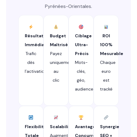
Pyrénées-Orientales.
Résultats
Budget
Ciblage
ROI
Immédiats
Maîtrisé
Ultra-
100%
Trafic
Payez
Précis
Mesurable
dès
uniquement
Mots-
Chaque
l’activation
au
clés,
euro
clic
géo,
est
audiences
tracké
Flexibilité
Scalabilité
Avantage
Synergie
Totale
Augmentez
Concurrentiel
SEO +