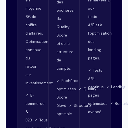
en
remarketing,
des
moyenne
aux
enchères,
6€ de
tests
du
chiffre
A/B et à
Quality
d’affaires.
l’optimisation
Score
Optimisation
des
et de la
continue
landing
structure
du
pages.
de
retour
compte.
✓ Tests
sur
A/B
✓ Enchères
investissement.
continus ✓ Landing
optimisées ✓ Quality
✓ E-
pages
Score
commerce
optimisées ✓ Remark
élevé ✓ Structure
&
avancé
optimale
B2B ✓ Tous