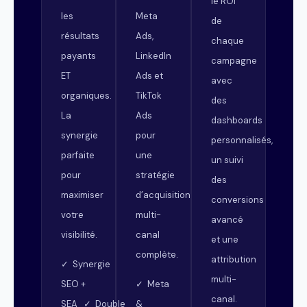
le ROI
les
Meta
de
résultats
Ads,
chaque
payants
LinkedIn
campagne
ET
Ads et
avec
organiques.
TikTok
des
La
Ads
dashboards
synergie
pour
personnalisés,
parfaite
une
un suivi
pour
stratégie
des
maximiser
d’acquisition
conversions
votre
multi-
avancé
visibilité.
canal
et une
complète.
attribution
✓ Synergie
multi-
SEO +
✓ Meta
canal.
SEA ✓ Double
&