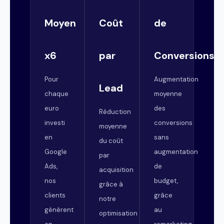
Moyen
Coût
de
x6
par
Conversions
Pour
Augmentation
Lead
chaque
moyenne
euro
des
Réduction
investi
conversions
moyenne
en
sans
du coût
Google
augmentation
par
Ads,
de
acquisition
nos
budget,
grâce à
clients
grâce
notre
génèrent
au
optimisation