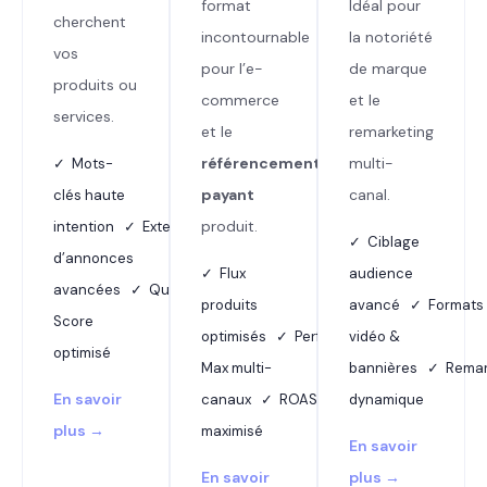
format
Idéal pour
cherchent
incontournable
la notoriété
vos
pour l’e-
de marque
produits ou
commerce
et le
services.
et le
remarketing
référencement
multi-
✓ Mots-
payant
canal.
clés haute
produit.
intention ✓ Extensions
✓ Ciblage
d’annonces
✓ Flux
audience
avancées ✓ Quality
produits
avancé ✓ Formats
Score
optimisés ✓ Performance
vidéo &
optimisé
Max multi-
bannières ✓ Remar
En savoir
canaux ✓ ROAS
dynamique
plus →
maximisé
En savoir
En savoir
plus →