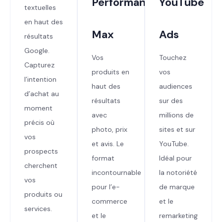
Performance
YouTube
textuelles
en haut des
Max
Ads
résultats
Google.
Vos
Touchez
Capturez
produits en
vos
l’intention
haut des
audiences
d’achat au
résultats
sur des
moment
avec
millions de
précis où
photo, prix
sites et sur
vos
et avis. Le
YouTube.
prospects
format
Idéal pour
cherchent
incontournable
la notoriété
vos
pour l’e-
de marque
produits ou
commerce
et le
services.
et le
remarketing