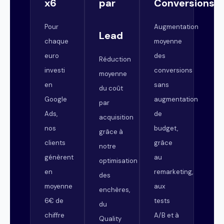
x6
par
Conversions
Pour
Augmentation
Lead
chaque
moyenne
euro
des
Réduction
investi
conversions
moyenne
en
sans
du coût
Google
augmentation
par
Ads,
de
acquisition
nos
budget,
grâce à
clients
grâce
notre
génèrent
au
optimisation
en
remarketing,
des
moyenne
aux
enchères,
6€ de
tests
du
chiffre
A/B et à
Quality