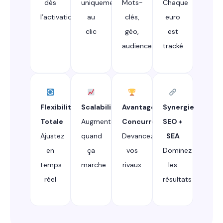
dès
uniquement
Mots-
Chaque
l’activation
au
clés,
euro
clic
géo,
est
audiences
tracké
Flexibilité
Scalabilité
Avantage
Synergie
Totale
Augmentez
Concurrentiel
SEO +
Ajustez
quand
Devancez
SEA
en
ça
vos
Dominez
temps
marche
rivaux
les
réel
résultats