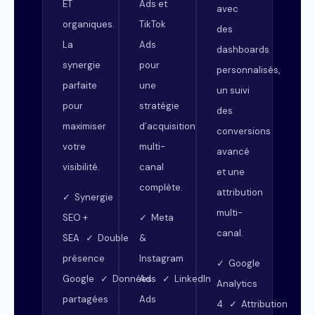
ET
Ads et
avec
organiques.
TikTok
des
La
Ads
dashboards
synergie
pour
personnalisés,
parfaite
une
un suivi
pour
stratégie
des
maximiser
d’acquisition
conversions
votre
multi-
avancé
visibilité.
canal
et une
complète.
attribution
✓ Synergie
multi-
SEO +
✓ Meta
canal.
SEA ✓ Double
&
présence
Instagram
✓ Google
Google ✓ Données
Ads ✓ LinkedIn
Analytics
partagées
Ads
4 ✓ Attribution