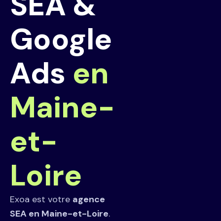
SEA &
Google
Ads
en
Maine-
et-
Loire
Exoa est votre
agence
SEA en Maine-et-Loire
.