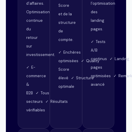
d’affaires.
l’optimisation
Score
Optimisation
des
et de la
continue
landing
structure
du
pages.
de
retour
compte.
✓ Tests
sur
A/B
✓ Enchères
investissement.
continus ✓ Landing
optimisées ✓ Quality
✓ E-
pages
Score
commerce
optimisées ✓ Remark
élevé ✓ Structure
&
avancé
optimale
B2B ✓ Tous
secteurs ✓ Résultats
vérifiables