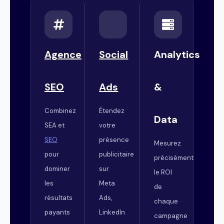
Agence
Social
Analytics
SEO
Ads
&
Combinez
Étendez
Data
SEA et
votre
SEO
présence
Mesurez
pour
publicitaire
précisément
dominer
sur
le ROI
les
Meta
de
résultats
Ads,
chaque
payants
LinkedIn
campagne