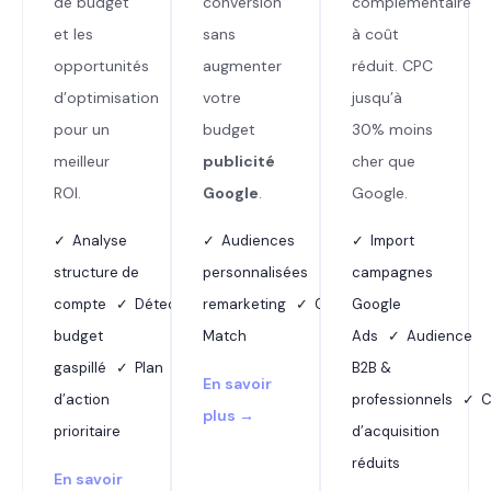
de budget
conversion
complémentaire
et les
sans
à coût
opportunités
augmenter
réduit. CPC
d’optimisation
votre
jusqu’à
pour un
budget
30% moins
meilleur
publicité
cher que
ROI.
Google
.
Google.
✓ Analyse
✓ Audiences
✓ Import
structure de
personnalisées ✓ Dynamic
campagnes
compte ✓ Détection
remarketing ✓ Customer
Google
budget
Match
Ads ✓ Audience
gaspillé ✓ Plan
B2B &
En savoir
d’action
professionnels ✓ 
plus →
prioritaire
d’acquisition
réduits
En savoir