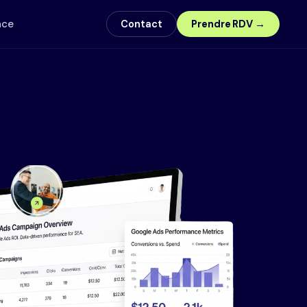
nce
Contact
Prendre RDV →