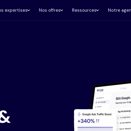
s expertises
Nos offres
Ressources
Notre age
 &