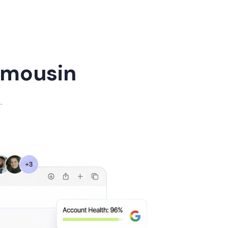
imousin
.