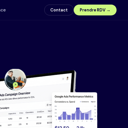
nce
Contact
Prendre RDV →