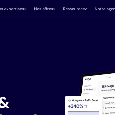
s expertises
Nos offres
Ressources
Notre age
 &