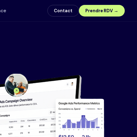
nce
Contact
Prendre RDV →