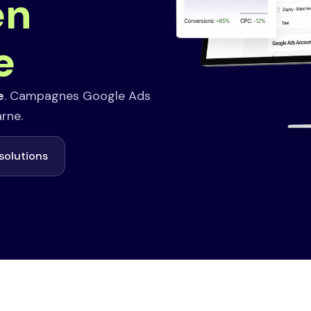
en
e
e
. Campagnes Google Ads
rne.
solutions