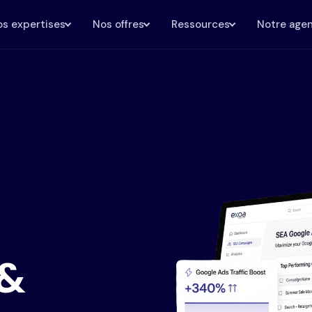
s expertises
Nos offres
Ressources
Notre age
 &