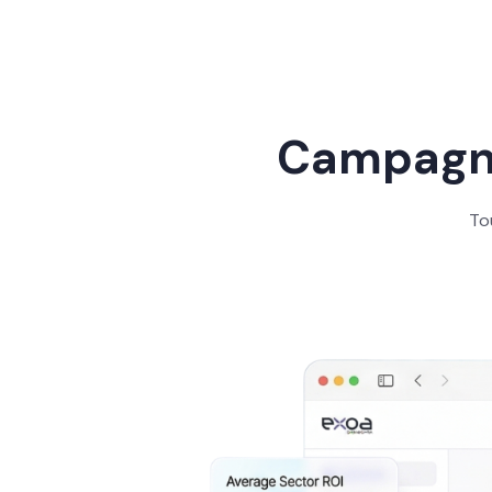
Campagne
To