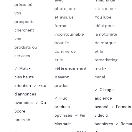
précis où
photo, prix
sites et sur
vos
et avis. Le
YouTube.
prospects
format
Idéal pour
cherchent
incontournable
la notoriété
vos
pour l’e-
de marque
produits ou
commerce
et le
services.
et le
remarketing
référencement
multi-
✓ Mots-
payant
canal.
clés haute
produit.
intention ✓ Extensions
✓ Ciblage
d’annonces
✓ Flux
audience
avancées ✓ Quality
produits
avancé ✓ Formats
Score
optimisés ✓ Performance
vidéo &
optimisé
Max multi-
bannières ✓ Remar