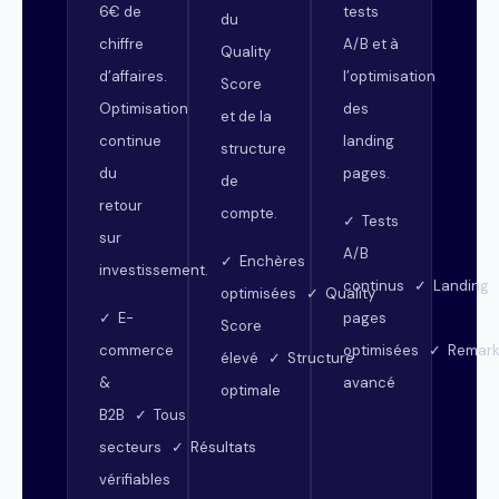
6€ de
tests
du
chiffre
A/B et à
Quality
d’affaires.
l’optimisation
Score
Optimisation
des
et de la
continue
landing
structure
du
pages.
de
retour
compte.
✓ Tests
sur
A/B
✓ Enchères
investissement.
continus ✓ Landing
optimisées ✓ Quality
✓ E-
pages
Score
commerce
optimisées ✓ Remark
élevé ✓ Structure
&
avancé
optimale
B2B ✓ Tous
secteurs ✓ Résultats
vérifiables