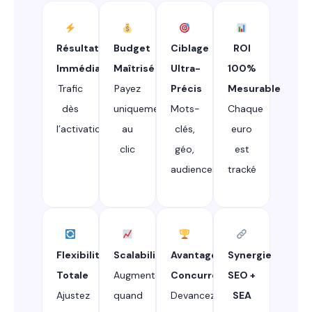
Résultats
Budget
Ciblage
ROI
Immédiats
Maîtrisé
Ultra-
100%
Trafic
Payez
Précis
Mesurable
dès
uniquement
Mots-
Chaque
l’activation
au
clés,
euro
clic
géo,
est
audiences
tracké
Flexibilité
Scalabilité
Avantage
Synergie
Totale
Augmentez
Concurrentiel
SEO +
Ajustez
quand
Devancez
SEA