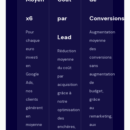
x6
par
Conversions
Pour
Augmentation
Lead
chaque
moyenne
euro
des
Réduction
investi
conversions
moyenne
en
sans
du coût
Google
augmentation
par
Ads,
de
acquisition
nos
budget,
grâce à
clients
grâce
notre
génèrent
au
optimisation
en
remarketing,
des
moyenne
aux
enchères,