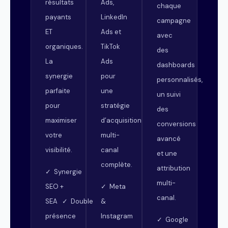
résultats
Ads,
chaque
payants
LinkedIn
campagne
ET
Ads et
avec
organiques.
TikTok
des
La
Ads
dashboards
synergie
pour
personnalisés,
parfaite
une
un suivi
pour
stratégie
des
maximiser
d’acquisition
conversions
votre
multi-
avancé
visibilité.
canal
et une
complète.
attribution
✓ Synergie
multi-
SEO +
✓ Meta
canal.
SEA ✓ Double
&
présence
Instagram
✓ Google