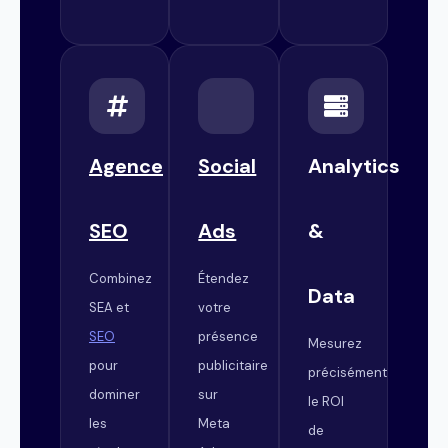
Agence
Social
Analytics
SEO
Ads
&
Combinez
Étendez
Data
SEA et
votre
SEO
présence
Mesurez
pour
publicitaire
précisément
dominer
sur
le ROI
les
Meta
de