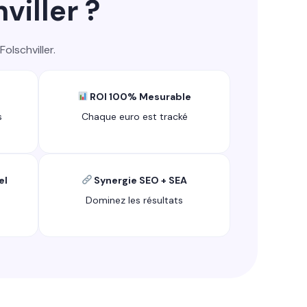
viller ?
olschviller.
ROI 100% Mesurable
s
Chaque euro est tracké
el
Synergie SEO + SEA
Dominez les résultats