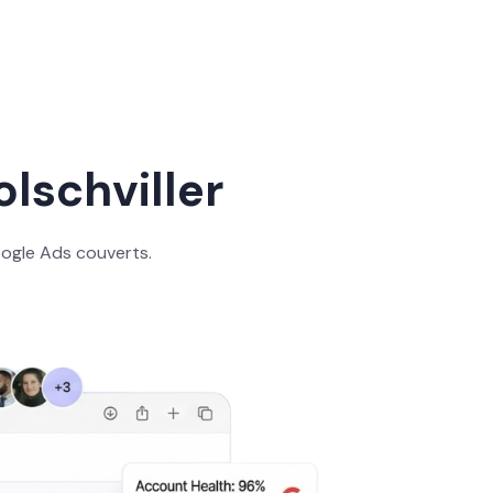
lschviller
oogle Ads couverts.