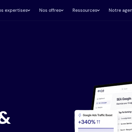
s expertises
Nos offres
Ressources
Notre age
 &