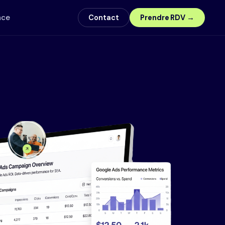
nce
Contact
Prendre RDV →