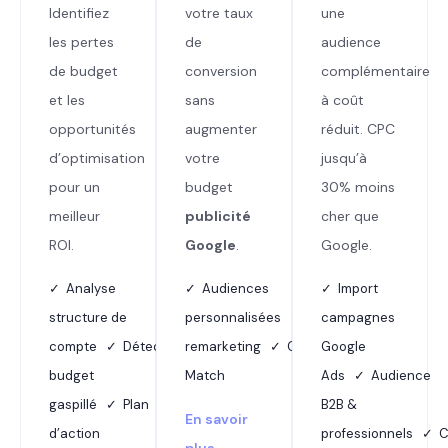
Identifiez
votre taux
une
les pertes
de
audience
de budget
conversion
complémentaire
et les
sans
à coût
opportunités
augmenter
réduit. CPC
d’optimisation
votre
jusqu’à
pour un
budget
30% moins
meilleur
publicité
cher que
ROI.
Google
.
Google.
✓ Analyse
✓ Audiences
✓ Import
structure de
personnalisées ✓ Dynamic
campagnes
compte ✓ Détection
remarketing ✓ Customer
Google
budget
Match
Ads ✓ Audience
gaspillé ✓ Plan
B2B &
En savoir
d’action
professionnels ✓ 
plus →