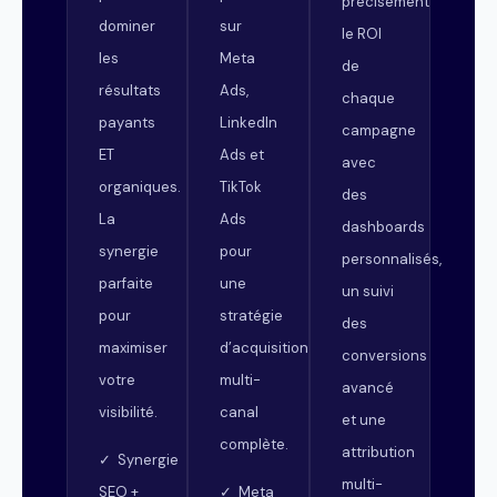
précisément
dominer
sur
le ROI
les
Meta
de
résultats
Ads,
chaque
payants
LinkedIn
campagne
ET
Ads et
avec
organiques.
TikTok
des
La
Ads
dashboards
synergie
pour
personnalisés,
parfaite
une
un suivi
pour
stratégie
des
maximiser
d’acquisition
conversions
votre
multi-
avancé
visibilité.
canal
et une
complète.
attribution
✓ Synergie
multi-
SEO +
✓ Meta