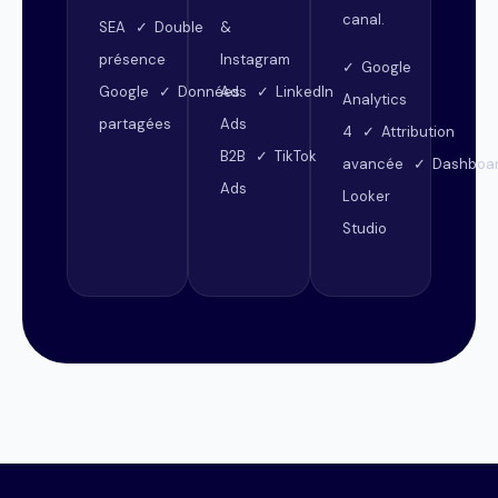
canal.
SEA ✓ Double
&
présence
Instagram
✓ Google
Google ✓ Données
Ads ✓ LinkedIn
Analytics
partagées
Ads
4 ✓ Attribution
B2B ✓ TikTok
avancée ✓ Dashboa
Ads
Looker
Studio