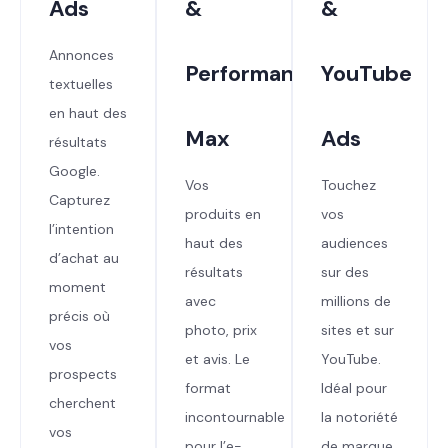
Ads
&
&
Annonces
Performance
YouTube
textuelles
en haut des
Max
Ads
résultats
Google.
Vos
Touchez
Capturez
produits en
vos
l’intention
haut des
audiences
d’achat au
résultats
sur des
moment
avec
millions de
précis où
photo, prix
sites et sur
vos
et avis. Le
YouTube.
prospects
format
Idéal pour
cherchent
incontournable
la notoriété
vos
pour l’e-
de marque