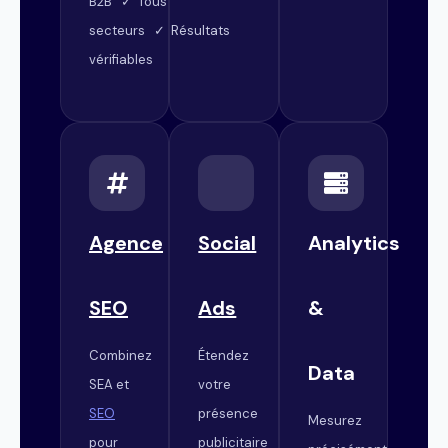
B2B ✓ Tous
secteurs ✓ Résultats
vérifiables
Agence
Social
Analytics
SEO
Ads
&
Combinez
Étendez
Data
SEA et
votre
SEO
présence
Mesurez
pour
publicitaire