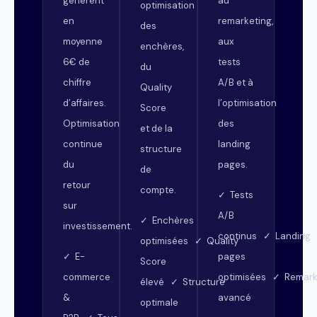
génèrent
au
optimisation
en
remarketing,
des
moyenne
aux
enchères,
6€ de
tests
du
chiffre
A/B et à
Quality
d’affaires.
l’optimisation
Score
Optimisation
des
et de la
continue
landing
structure
du
pages.
de
retour
compte.
✓ Tests
sur
A/B
✓ Enchères
investissement.
continus ✓ Landing
optimisées ✓ Quality
✓ E-
pages
Score
commerce
optimisées ✓ Remark
élevé ✓ Structure
&
avancé
optimale