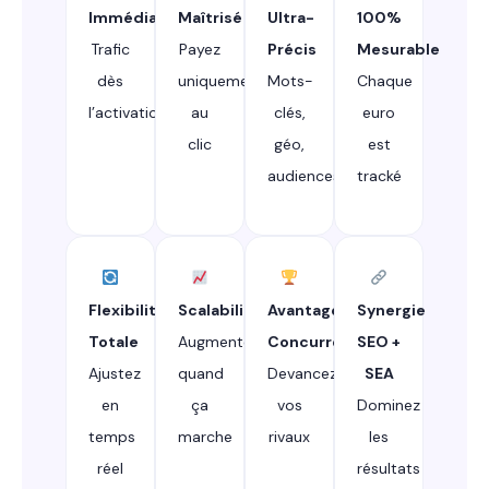
Immédiats
Maîtrisé
Ultra-
100%
Trafic
Payez
Précis
Mesurable
dès
uniquement
Mots-
Chaque
l’activation
au
clés,
euro
clic
géo,
est
audiences
tracké
Flexibilité
Scalabilité
Avantage
Synergie
Totale
Augmentez
Concurrentiel
SEO +
Ajustez
quand
Devancez
SEA
en
ça
vos
Dominez
temps
marche
rivaux
les
réel
résultats