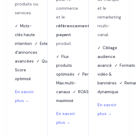
produits ou
commerce
et le
services.
et le
remarketing
référencement
multi-
✓ Mots-
payant
canal.
clés haute
produit.
intention ✓ Extensions
✓ Ciblage
d’annonces
✓ Flux
audience
avancées ✓ Quality
produits
avancé ✓ Formats
Score
optimisés ✓ Performance
vidéo &
optimisé
Max multi-
bannières ✓ Remar
En savoir
canaux ✓ ROAS
dynamique
plus →
maximisé
En savoir
En savoir
plus →
plus →