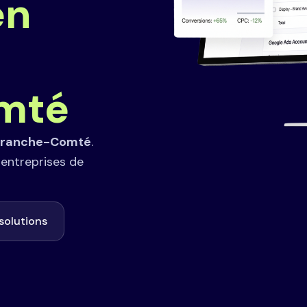
en
mté
Franche-Comté
.
entreprises de
solutions