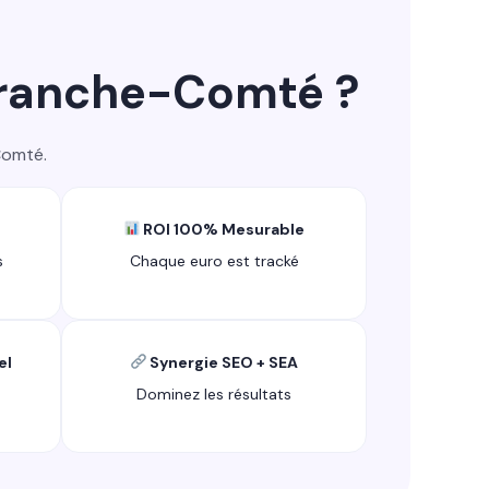
Franche-Comté ?
Comté.
ROI 100% Mesurable
s
Chaque euro est tracké
el
Synergie SEO + SEA
Dominez les résultats