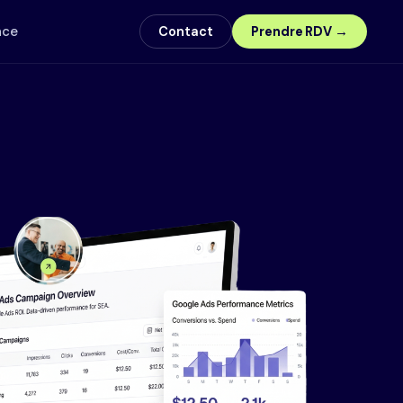
nce
Contact
Prendre RDV →