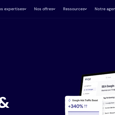
s expertises
Nos offres
Ressources
Notre age
 &