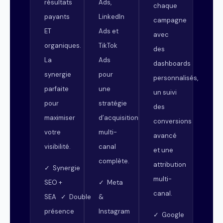
résultats
Ads,
chaque
payants
LinkedIn
campagne
ET
Ads et
avec
organiques.
TikTok
des
La
Ads
dashboards
synergie
pour
personnalisés,
parfaite
une
un suivi
pour
stratégie
des
maximiser
d’acquisition
conversions
votre
multi-
avancé
visibilité.
canal
et une
complète.
attribution
✓ Synergie
multi-
SEO +
✓ Meta
canal.
SEA ✓ Double
&
présence
Instagram
✓ Google