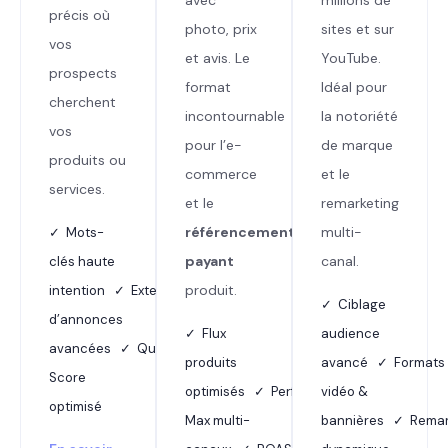
précis où
photo, prix
sites et sur
vos
et avis. Le
YouTube.
prospects
format
Idéal pour
cherchent
incontournable
la notoriété
vos
pour l’e-
de marque
produits ou
commerce
et le
services.
et le
remarketing
référencement
multi-
✓ Mots-
payant
canal.
clés haute
produit.
intention ✓ Extensions
✓ Ciblage
d’annonces
✓ Flux
audience
avancées ✓ Quality
produits
avancé ✓ Formats
Score
optimisés ✓ Performance
vidéo &
optimisé
Max multi-
bannières ✓ Remar