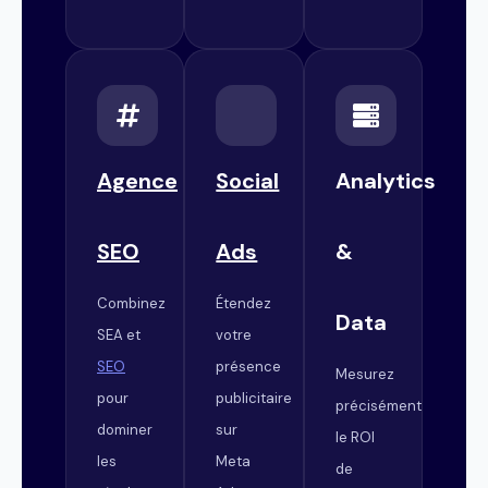
Agence
Social
Analytics
SEO
Ads
&
Combinez
Étendez
Data
SEA et
votre
SEO
présence
Mesurez
pour
publicitaire
précisément
dominer
sur
le ROI
les
Meta
de