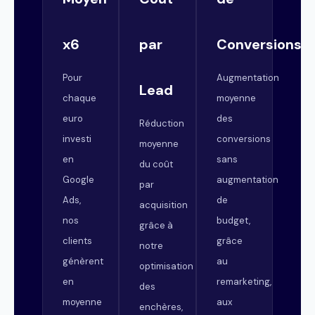
x6
par
Conversions
Pour
Augmentation
Lead
chaque
moyenne
euro
des
Réduction
investi
conversions
moyenne
en
sans
du coût
Google
augmentation
par
Ads,
de
acquisition
nos
budget,
grâce à
clients
grâce
notre
génèrent
au
optimisation
en
remarketing,
des
moyenne
aux
enchères,