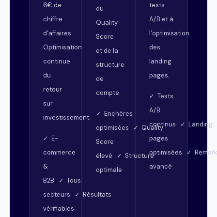
6€ de
tests
du
chiffre
A/B et à
Quality
d’affaires.
l’optimisation
Score
Optimisation
des
et de la
continue
landing
structure
du
pages.
de
retour
compte.
✓ Tests
sur
A/B
✓ Enchères
investissement.
continus ✓ Landing
optimisées ✓ Quality
✓ E-
pages
Score
commerce
optimisées ✓ Remark
élevé ✓ Structure
&
avancé
optimale
B2B ✓ Tous
secteurs ✓ Résultats
vérifiables