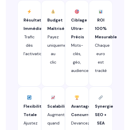
Résultats
Budget
Ciblage
ROI
Immédiats
Maîtrisé
Ultra-
100%
Trafic
Payez
Précis
Mesurable
dès
uniquement
Mots-
Chaque
l’activation
au
clés,
euro
clic
géo,
est
audiences
tracké
Flexibilité
Scalabilité
Avantage
Synergie
Totale
Augmentez
Concurrentiel
SEO +
Ajustez
quand
Devancez
SEA