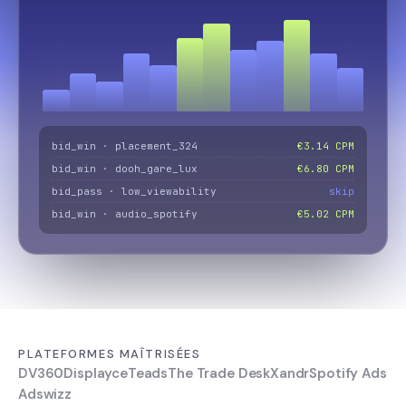
bid_win · placement_324
€3.14 CPM
bid_win · dooh_gare_lux
€6.80 CPM
bid_pass · low_viewability
skip
bid_win · audio_spotify
€5.02 CPM
PLATEFORMES MAÎTRISÉES
DV360
Displayce
Teads
The Trade Desk
Xandr
Spotify Ads
Adswizz