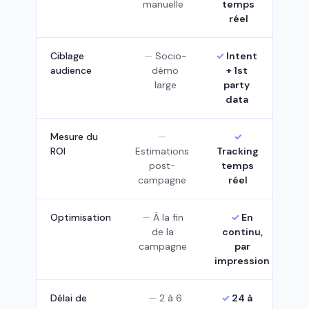
manuelle
temps
réel
Ciblage
Socio-
Intent
audience
démo
+ 1st
large
party
data
Mesure du
ROI
Estimations
Tracking
post-
temps
campagne
réel
Optimisation
À la fin
En
de la
continu,
campagne
par
impression
Délai de
2 à 6
24 à