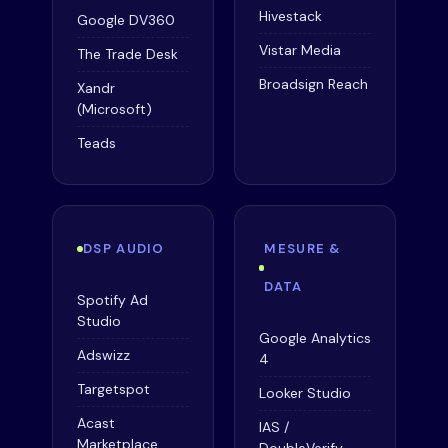
Hivestack
Google DV360
Vistar Media
The Trade Desk
Broadsign Reach
Xandr
(Microsoft)
Teads
DSP AUDIO
MESURE &
DATA
Spotify Ad
Studio
Google Analytics
Adswizz
4
Targetspot
Looker Studio
Acast
IAS /
Marketplace