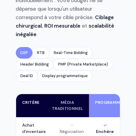
individuellement : votre budget ne se
dépense que lorsqu'un utilisateur
correspond à votre cible précise.
Ciblage
chirurgical
,
ROI mesurable
et
scalabilité
inégalée
.
DSP
RTB
Real-Time Bidding
Header Bidding
PMP (Private Marketplace)
Deal ID
Display programmatique
CRITÈRE
MÉDIA
PROGRAMMATIQUE
TRADITIONNEL
Achat
d'inventaire
Négociation
Enchère