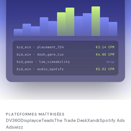
bid_win · placement_324
€3.14 CPM
bid_win · dooh_gare_lux
€6.80 CPM
bid_pass · low_viewability
skip
bid_win · audio_spotify
€5.02 CPM
PLATEFORMES MAÎTRISÉES
DV360
Displayce
Teads
The Trade Desk
Xandr
Spotify Ads
Adswizz