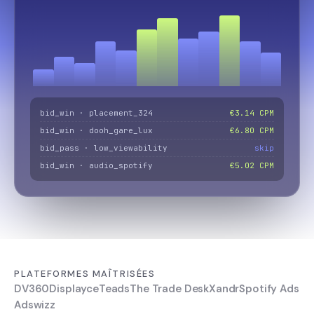
bid_win · placement_324
€3.14 CPM
bid_win · dooh_gare_lux
€6.80 CPM
bid_pass · low_viewability
skip
bid_win · audio_spotify
€5.02 CPM
PLATEFORMES MAÎTRISÉES
DV360
Displayce
Teads
The Trade Desk
Xandr
Spotify Ads
Adswizz