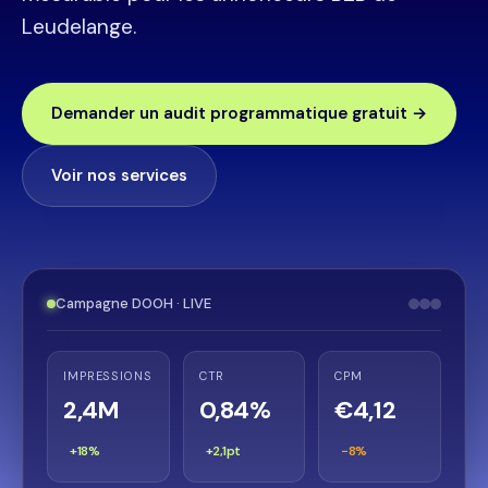
Leudelange.
Demander un audit programmatique gratuit →
Voir nos services
Campagne DOOH · LIVE
IMPRESSIONS
CTR
CPM
2,4M
0,84%
€4,12
+18%
+2,1pt
−8%