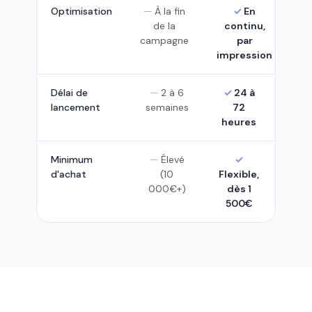
Optimisation
À la fin
En
de la
continu,
campagne
par
impression
Délai de
2 à 6
24 à
lancement
semaines
72
heures
Minimum
Élevé
d'achat
(10
Flexible,
000€+)
dès 1
500€