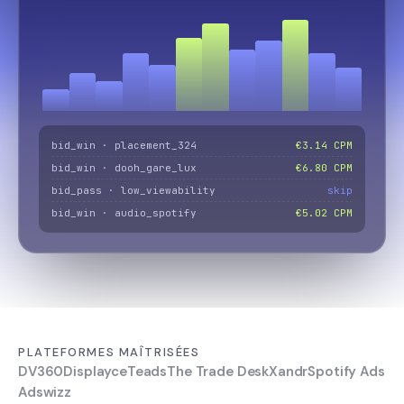
bid_win · placement_324
€3.14 CPM
bid_win · dooh_gare_lux
€6.80 CPM
bid_pass · low_viewability
skip
bid_win · audio_spotify
€5.02 CPM
PLATEFORMES MAÎTRISÉES
DV360
Displayce
Teads
The Trade Desk
Xandr
Spotify Ads
Adswizz