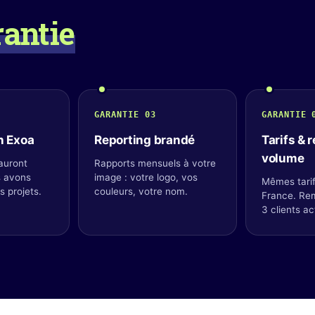
rantie
GARANTIE 03
GARANTIE 
n Exoa
Reporting brandé
Tarifs & 
volume
auront
Rapports mensuels à votre
s avons
image : votre logo, vos
Mêmes tarif
rs projets.
couleurs, votre nom.
France. Re
3 clients act