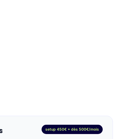
s
setup 450€ + dès 500€/mois