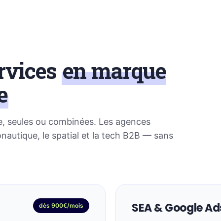
ervices
en marque
e
ue, seules ou combinées. Les agences
onautique, le spatial et la tech B2B — sans
SEA & Google Ad
dès 900€/mois