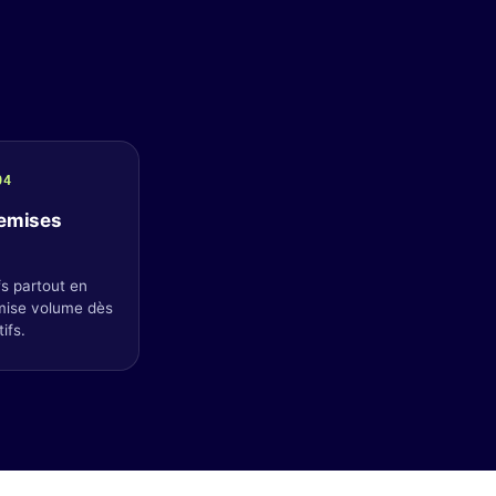
04
remises
s partout en
mise volume dès
ifs.