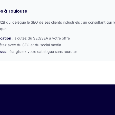
es à Toulouse
2B qui délègue le SEO de ses clients industriels ; un consultant qu
rque.
cation
: ajoutez du SEO/SEA à votre offre
étez avec du SEO et du social media
nces
: élargissez votre catalogue sans recruter