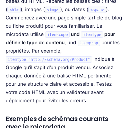
bases du HTML. Repérez les balises clés : titres
(
), images (
), ou dates (
).
<h1>
<img>
<span>
Commencez avec une page simple (article de blog
ou fiche produit) pour vous familiariser. Le
microdata utilise
und
pour
itemscope
itemtype
définir le type de contenu
, und
pour les
itemprop
propriétés. Par exemple,
indique à
itemtype="http://schema.org/Product"
Google qu’il s’agit d’un produit vendu. Associez
chaque donnée à une balise HTML pertinente
pour une structure claire et accessible. Testez
votre code HTML avec un validateur avant
déploiement pour éviter les erreurs.
Exemples de schémas courants
avec le microdata