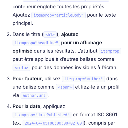
conteneur englobe toutes les propriétés.
Ajoutez
pour le texte
itemprop="articleBody"
principal.
Dans le titre (
),
ajoutez
<h1>
pour un affichage
itemprop="headline"
optimisé
dans les résultats. L’attribut
itemprop
peut être appliqué à d’autres balises comme
pour des données invisibles à l’écran.
<meta>
Pour l’auteur
, utilisez
dans
itemprop="author"
une balise comme
et liez-le à un profil
<span>
via
.
author.url
Pour la date
, appliquez
en format ISO 8601
itemprop="datePublished"
(ex.
), compris par
2024-04-05T08:00:00+02:00