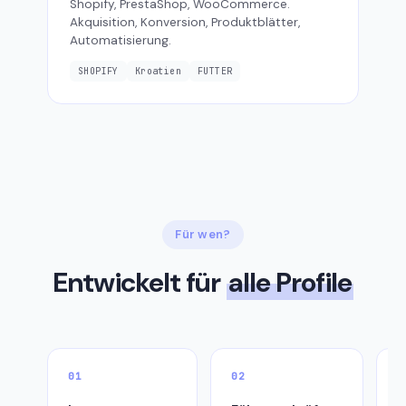
Shopify, PrestaShop, WooCommerce.
Akquisition, Konversion, Produktblätter,
Automatisierung.
SHOPIFY
Kroatien
FUTTER
Für wen?
Entwickelt für
alle Profile
01
02
0