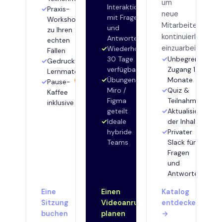
um
Interaktion
Praxis-
neue
mit Fragen
Workshop
Mitarbeiter
und
zu Ihren
kontinuierlich
Antworten
echten
einzuarbeiten.
Wiederholung
Fällen
30 Tage
Unbegrenzter
Gedruckte
verfügbar
Zugang 12
Lernmaterialien
Übungen
Monate
Pause-
Miro /
Quiz &
Kaffee
Figma
Teilnahmebesche
inklusive
geteilt
Aktualisierung
Ideale
der Inhalte
hybride
Privater
Teams
Slack für
Fragen
und
Antworten
Eine
Einen
Katalog
Sitzung
Videoanruf
entdecken
buchen
planen
→