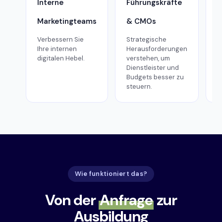
Interne
Führungskräfte
F
Marketingteams
& CMOs
&
Verbessern Sie
Strategische
E
Ihre internen
Herausforderungen
I
digitalen Hebel.
verstehen, um
s
Dienstleister und
b
Budgets besser zu
o
steuern.
Wie funktioniert das?
Von der
Anfrage
zur
Ausbildung