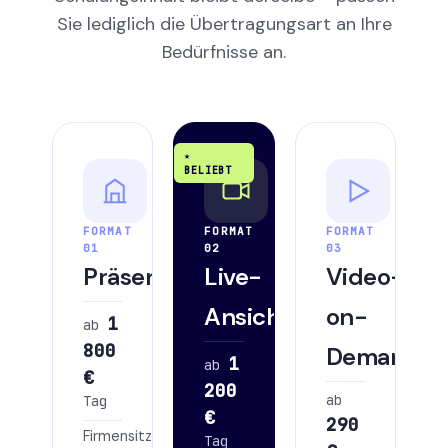
Sie lediglich die Übertragungsart an Ihre
Bedürfnisse an.
★
BELIEBT
FORMAT
FORMAT
FORMAT
01
02
03
Präsenz
Live-
Video-
Ansicht
on-
1
ab
800
Demand
1
ab
€
200
ab
Tag
€
290
Firmensitzungen
Tag