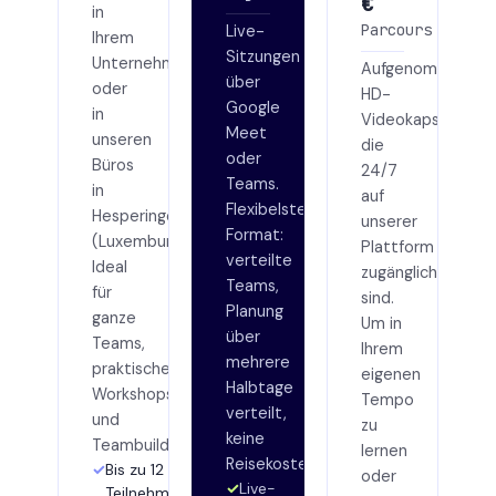
€
in
Parcours
Live-
Ihrem
Sitzungen
Unternehmen
Aufgenommene
über
oder
HD-
Google
in
Videokapseln,
Meet
unseren
die
oder
Büros
24/7
Teams.
in
auf
Flexibelstes
Hesperingen
unserer
Format:
(Luxemburg).
Plattform
verteilte
Ideal
zugänglich
Teams,
für
sind.
Planung
ganze
Um in
über
Teams,
Ihrem
mehrere
praktische
eigenen
Halbtage
Workshops
Tempo
verteilt,
und
zu
keine
Teambuilding.
lernen
Reisekosten.
Bis zu 12
oder
Live-
Teilnehmer