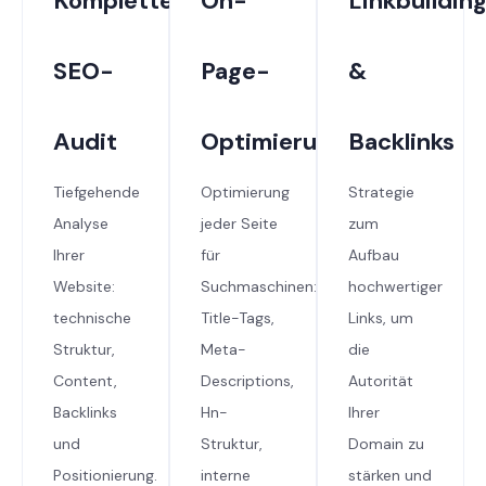
Komplettes
On-
Linkbuildin
SEO-
Page-
&
Audit
Optimierung
Backlinks
Tiefgehende
Optimierung
Strategie
Analyse
jeder Seite
zum
Ihrer
für
Aufbau
Website:
Suchmaschinen:
hochwertiger
technische
Title-Tags,
Links, um
Struktur,
Meta-
die
Content,
Descriptions,
Autorität
Backlinks
Hn-
Ihrer
und
Struktur,
Domain zu
Positionierung.
interne
stärken und