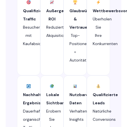
Qualifizierter
Außergewöhnlicher
Glaubwürdigkeit
Wettbewerbsvor
Traffic
ROI
&
Überholen
Besucher
Reduzierte
Vertrauen
Sie
mit
Akquisitionskosten
Top-
Ihre
Kaufabsicht
Positionen
Konkurrenten
=
Autorität
Nachhaltige
Lokale
Nutzbare
Qualifizierte
Ergebnisse
Sichtbarkeit
Daten
Leads
Dauerhafter
Erobern
Verhaltensbasierte
Natürliche
organischer
Sie
Insights
Conversions