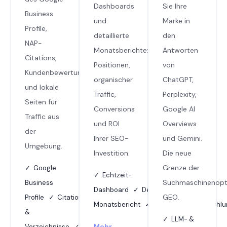
Dashboards
Sie Ihre
Business
und
Marke in
Profile,
detaillierte
den
NAP-
Monatsberichte:
Antworten
Citations,
Positionen,
von
Kundenbewertungen
organischer
ChatGPT,
und lokale
Traffic,
Perplexity,
Seiten für
Conversions
Google AI
Traffic aus
und ROI
Overviews
der
Ihrer SEO-
und Gemini.
Umgebung.
Investition.
Die neue
Grenze der
✓ Google
✓ Echtzeit-
Suchmaschinenopt
Business
Dashboard ✓ Detaillierter
GEO.
Profile ✓ Citations
Monatsbericht ✓ Optimierungsempfehl
&
✓ LLM- &
Mehr
Verzeichnisse ✓ Optimierte