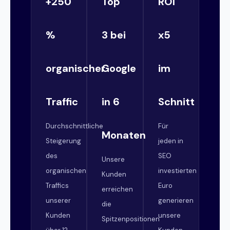
+250
Top
ROI
%
3 bei
x5
organischer
Google
im
Traffic
in 6
Schnitt
Durchschnittliche
Für
Monaten
Steigerung
jeden in
des
SEO
Unsere
organischen
investierten
Kunden
Traffics
Euro
erreichen
unserer
generieren
die
Kunden
unsere
Spitzenpositionen