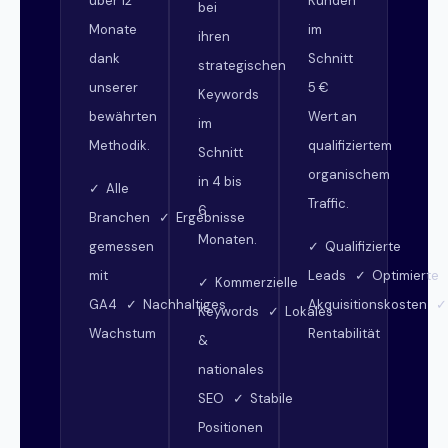
über 12
Kunden
bei
Monate
im
ihren
dank
Schnitt
strategischen
unserer
5 €
Keywords
bewährten
Wert an
im
Methodik.
qualifiziertem
Schnitt
organischem
in 4 bis
✓ Alle
Traffic.
6
Branchen ✓ Ergebnisse
Monaten.
gemessen
✓ Qualifizierte
mit
Leads ✓ Optimierte
✓ Kommerzielle
GA4 ✓ Nachhaltiges
Akquisitionskosten 
Keywords ✓ Lokales
Wachstum
Rentabilität
&
nationales
SEO ✓ Stabile
Positionen