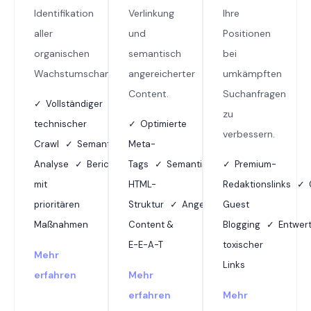
Identifikation
Verlinkung
Ihre
aller
und
Positionen
organischen
semantisch
bei
Wachstumschancen.
angereicherter
umkämpften
Content.
Suchanfragen
✓ Vollständiger
zu
technischer
✓ Optimierte
verbessern.
Crawl ✓ Semantische
Meta-
Analyse ✓ Bericht
Tags ✓ Semantische
✓ Premium-
mit
HTML-
Redaktionslinks ✓ 
prioritären
Struktur ✓ Angereicherter
Guest
Maßnahmen
Content &
Blogging ✓ Entwer
E-E-A-T
toxischer
Mehr
Links
erfahren
Mehr
erfahren
Mehr