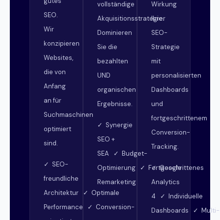
gutes
vollständige
Wirkung
SEO.
Akquisitionsstrategie.
Ihrer
Wir
Dominieren
SEO-
konzipieren
Sie die
Strategie
Websites,
bezahlten
mit
die von
UND
personalisierten
Anfang
organischen
Dashboards
an für
Ergebnisse.
und
Suchmaschinen
fortgeschrittenem
✓ Synergie
optimiert
Conversion-
SEO +
sind.
Tracking.
SEA ✓ Budget-
✓ SEO-
Optimierung ✓ Fortgeschrittenes
✓ Google
freundliche
Remarketing
Analytics
Architektur ✓ Optimale
4 ✓ Individuelle
Performance ✓ Conversion-
Dashboards ✓ Multi-