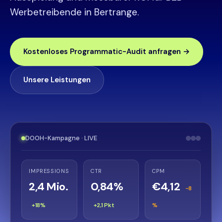
Werbetreibende in Bertrange.
Kostenloses Programmatic-Audit anfragen →
Unsere Leistungen
DOOH-Kampagne · LIVE
IMPRESSIONS
CTR
CPM
2,4 Mio.
0,84%
€4,12
−8
+18%
+2,1 Pkt
%