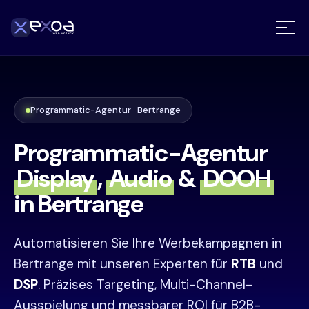
Programmatic-Agentur · Bertrange
Programmatic-Agentur
Display
,
Audio
&
DOOH
in Bertrange
Automatisieren Sie Ihre Werbekampagnen in
Bertrange mit unseren Experten für
RTB
und
DSP
. Präzises Targeting, Multi-Channel-
Ausspielung und messbarer ROI für B2B-