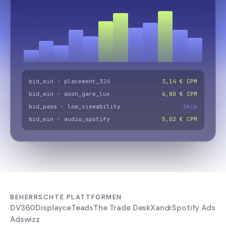
bid_win · placement_324
3,14 € CPM
bid_win · dooh_gare_lux
6,80 € CPM
bid_pass · low_viewability
Skip
bid_win · audio_spotify
5,02 € CPM
BEHERRSCHTE PLATTFORMEN
DV360
Displayce
Teads
The Trade Desk
Xandr
Spotify Ads
Adswizz