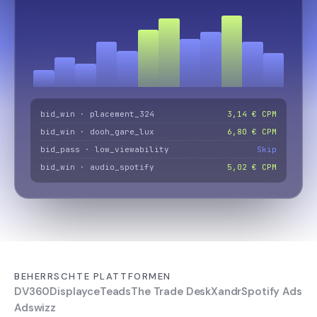
bid_win · placement_324
3,14 € CPM
bid_win · dooh_gare_lux
6,80 € CPM
bid_pass · low_viewability
Skip
bid_win · audio_spotify
5,02 € CPM
BEHERRSCHTE PLATTFORMEN
DV360
Displayce
Teads
The Trade Desk
Xandr
Spotify Ads
Adswizz