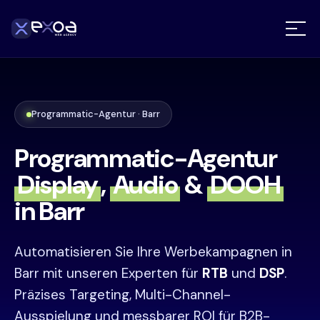
Programmatic-Agentur · Barr
Programmatic-Agentur
Display
,
Audio
&
DOOH
in Barr
Automatisieren Sie Ihre Werbekampagnen in
Barr mit unseren Experten für
RTB
und
DSP
.
Präzises Targeting, Multi-Channel-
Ausspielung und messbarer ROI für B2B-