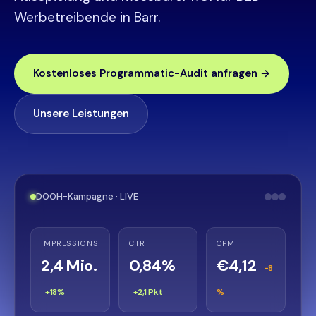
Werbetreibende in Barr.
Kostenloses Programmatic-Audit anfragen →
Unsere Leistungen
DOOH-Kampagne · LIVE
IMPRESSIONS
CTR
CPM
2,4 Mio.
0,84%
€4,12
−8
+18%
+2,1 Pkt
%