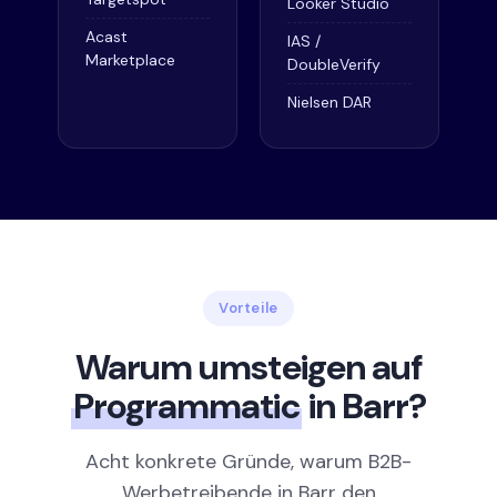
Looker Studio
Acast
IAS /
Marketplace
DoubleVerify
Nielsen DAR
Vorteile
Warum umsteigen auf
Programmatic
in Barr?
Acht konkrete Gründe, warum B2B-
Werbetreibende in Barr den