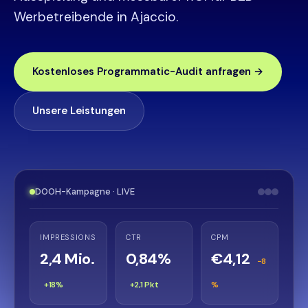
Werbetreibende in Ajaccio.
Kostenloses Programmatic-Audit anfragen →
Unsere Leistungen
DOOH-Kampagne · LIVE
IMPRESSIONS
CTR
CPM
2,4 Mio.
0,84%
€4,12
−8
+18%
+2,1 Pkt
%