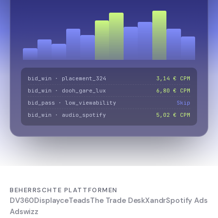
bid_win · placement_324
3,14 € CPM
bid_win · dooh_gare_lux
6,80 € CPM
bid_pass · low_viewability
Skip
bid_win · audio_spotify
5,02 € CPM
BEHERRSCHTE PLATTFORMEN
DV360
Displayce
Teads
The Trade Desk
Xandr
Spotify Ads
Adswizz